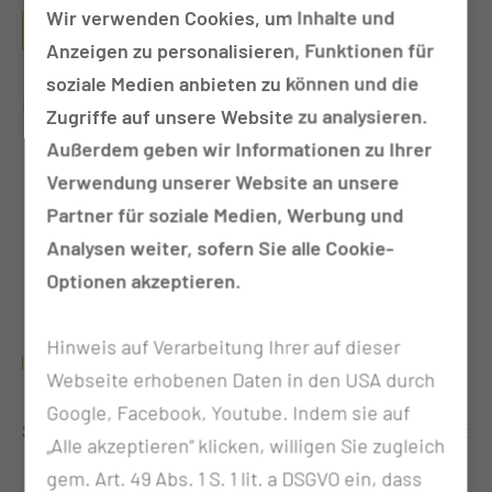
IN WELCHEN FÄLLEN WIRD DIE UNTERSUCHUNG
Wir verwenden Cookies, um Inhalte und
VORGENOMMEN?
Anzeigen zu personalisieren, Funktionen für
soziale Medien anbieten zu können und die
Häufigste Indikation:
Zugriffe auf unsere Website zu analysieren.
Außerdem geben wir Informationen zu Ihrer
akute/chronische Sialodenitis
Verwendung unserer Website an unsere
Abflussstörungen z. B. Sialolithiasis
Partner für soziale Medien, Werbung und
Zustand nach Radiatio oder Radiojodtherapie
Analysen weiter, sofern Sie alle Cookie-
Nachweis von funktionsfähigem
Optionen akzeptieren.
Drüsengewebe
Hinweis auf Verarbeitung Ihrer auf dieser
WIE IST DER ABLAUF DER UNTERSUCHUNG?
Webseite erhobenen Daten in den USA durch
Google, Facebook, Youtube. Indem sie auf
99m
Speicheldrüsenszintigrafie mit
Tc-Pertechnetat:
„Alle akzeptieren“ klicken, willigen Sie zugleich
gem. Art. 49 Abs. 1 S. 1 lit. a DSGVO ein, dass
Lagerung: im Liegen, Kopf gut fixiert, Kopf gut