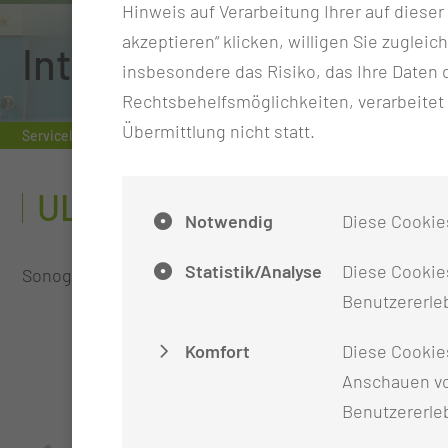
Hinweis auf Verarbeitung Ihrer auf diese
akzeptieren“ klicken, willigen Sie zugleic
Interdisziplinäres Sch
insbesondere das Risiko, das Ihre Date
Rechtsbehelfsmöglichkeiten, verarbeitet
Übermittlung nicht statt.
Serviceleistung
Interdisziplinäres Schädelbasiszentrum
Ultr
ULTRASCHALLDIAGNOSTI
Notwendig
Diese Cookie
Statistik/Analyse
Diese Cookies
Sonographie mit Schwerpunkt der Abdominalorgane s
Benutzererleb
Komfort
Diese Cookie
Anschauen vo
Benutzererle