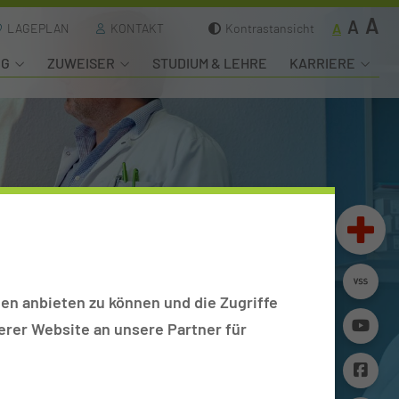
A
A
A
LAGEPLAN
KONTAKT
Kontrastansicht
NG
ZUWEISER
STUDIUM & LEHRE
KARRIERE
en anbieten zu können und die Zugriffe
rer Website an unsere Partner für