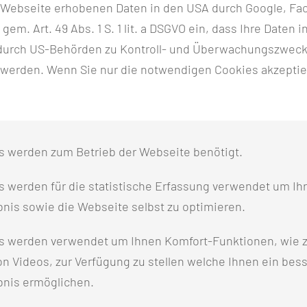
r Webseite erhobenen Daten in den USA durch Google, Fac
h gem. Art. 49 Abs. 1 S. 1 lit. a DSGVO ein, dass Ihre Date
ädelbasiszentrum
n durch US-Behörden zu Kontroll- und Überwachungszwec
 werden. Wenn Sie nur die notwendigen Cookies akzeptie
aschalldiagnostik
K
s werden zum Betrieb der Webseite benötigt.
 werden für die statistische Erfassung verwendet um Ihr
owie des abdominellen Gefäßsystems und des Lymphsys
nis sowie die Webseite selbst zu optimieren.
s werden verwendet um Ihnen Komfort-Funktionen, wie z
n Videos, zur Verfügung zu stellen welche Ihnen ein bes
bnis ermöglichen.