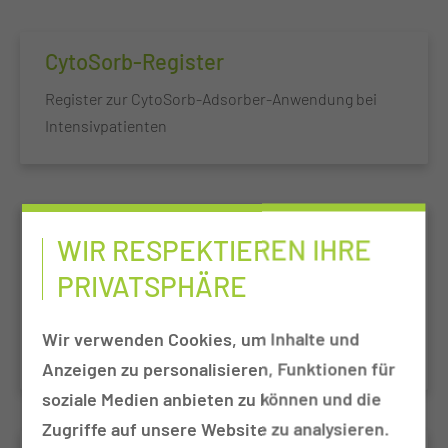
CytoSorb-Register
Register zur CytoSorb-Adsorber-Anwendung bei
Intensivpatienten
iHOPE
WIR RESPEKTIEREN IHRE
Improve Hip Fracture Outcome in the Elderly
PRIVATSPHÄRE
Patient: a multicentre randomized controlled trial
to test the efficacy of spinal versus general
Wir verwenden Cookies, um Inhalte und
anaesthesia
Anzeigen zu personalisieren, Funktionen für
soziale Medien anbieten zu können und die
Zugriffe auf unsere Website zu analysieren.