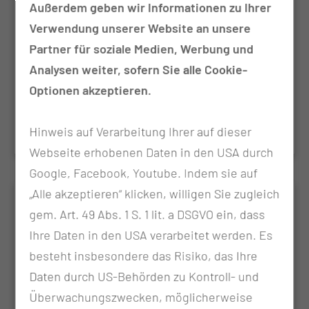
IsoConDa Eudra-CT: 2016-004551-67
Außerdem geben wir Informationen zu Ihrer
Phase III
Verwendung unserer Website an unsere
Partner für soziale Medien, Werbung und
Eine randomisierte, kontrollierte, offene Studie zur
Analysen weiter, sofern Sie alle Cookie-
Bestätigung der wirksamkeit und Sicherheit von
Optionen akzeptieren.
Isofluran zur Sedierung von invasiv beatmeten
Intensivpatienten unter Verwendung des AnaConDa
Verabreichungssystems
Hinweis auf Verarbeitung Ihrer auf dieser
Webseite erhobenen Daten in den USA durch
Google, Facebook, Youtube. Indem sie auf
„Alle akzeptieren“ klicken, willigen Sie zugleich
PHOENICS Eudra-CT: 2016-002162-
gem. Art. 49 Abs. 1 S. 1 lit. a DSGVO ein, dass
30
Ihre Daten in den USA verarbeitet werden. Es
Prospective, randomized, controlled, double-blind,
besteht insbesondere das Risiko, das Ihre
multi-centre, multinational study on the safety and
Daten durch US-Behörden zu Kontroll- und
efficacy of study drug versus an standard solution
Überwachungszwecken, möglicherweise
In patients undergoing elective abdominal Surgery