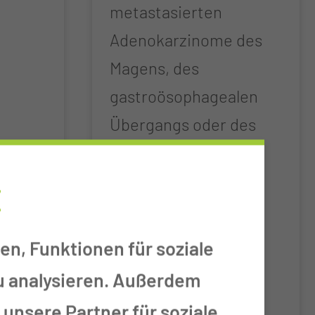
metastasierten
Adenokarzinome des
Magens, des
gastroösophagealen
Übergangs oder des
Ösophagus
E
en, Funktionen für soziale
zu analysieren. Außerdem
unsere Partner für soziale