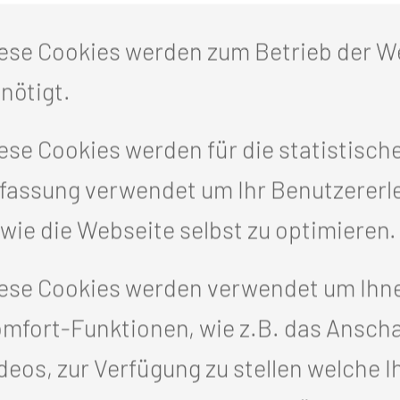
Junction Cancer
Requiring Palliat
ese Cookies werden zum Betrieb der W
Systemic Therap
nötigt.
ese Cookies werden für die statistisch
fassung verwendet um Ihr Benutzererl
US
wie die Webseite selbst zu optimieren.
erstudie
entioneller
ese Cookies werden verwendet um Ihn
chall
mfort-Funktionen, wie z.B. das Ansch
deos, zur Verfügung zu stellen welche I