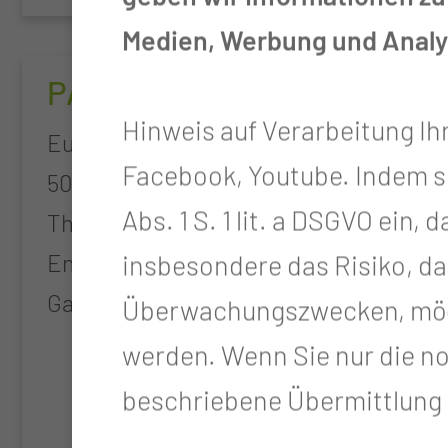
Medien, Werbung und Analys
PANEM
JAD
Hinweis auf Verarbeitung Ih
Eudra-CT: 2022-
Clinic
Facebook, Youtube. Indem sie 
501944-14-00 Phase III
Platf
Abs. 1 S. 1 lit. a DSGVO ein
The Pancreatic
and O
Enzymes after
Patien
insbesondere das Risiko, da
Gastrectomy Trial
Hepato
Überwachungszwecken, mögl
Cholan
werden. Wenn Sie nur die n
Cance
beschriebene Übermittlung n