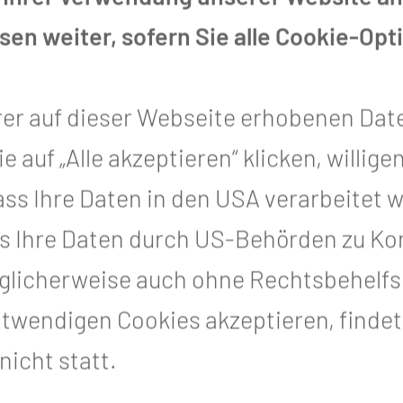
en weiter, sofern Sie alle Cookie-Opt
E
SAPHIR
rer auf dieser Webseite erhobenen Dat
al Research
Clinical Research
auf „Alle akzeptieren“ klicken, willigen
orm on Treatment
Platform For Mol
, dass Ihre Daten in den USA verarbeitet
utcome in
Testing, Treatme
ts with
Quality Of Life An
s Ihre Daten durch US-Behörden zu Kon
cellular or
Outcome Of Pati
icherweise auch ohne Rechtsbehelfsm
giocellular
With Esophageal
otwendigen Cookies akzeptieren, finde
r
Gastric Or
icht statt.
Gastroesophagea