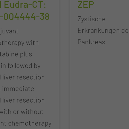
 Eudra-CT:
ZEP
7-004444-38
Zystische
Erkrankungen de
juvant
Pankreas
therapy with
tabine plus
tin followed by
l liver resection
s immediate
l liver resection
with or without
ant chemotherapy