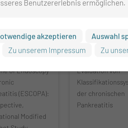
sseres Benutzererlebnis ermöglichen.
otwendige akzeptieren
Auswahl s
OPA
PESPA
Zu unserem Impressum
Zu unse
ean practice and
Eine prospektive
me of Endoscopy
Evaluation von
ronic
Klassifikationss
atitis (ESCOPA):
der chronischen
pective,
Pankreatitis
ational Modified
hot Study