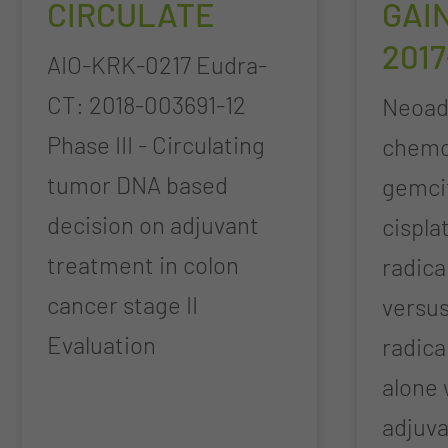
CIRCULATE
GAIN
201
AIO-KRK-0217 Eudra-
CT: 2018-003691-12
Neoad
Phase III - Circulating
chemo
tumor DNA based
gemci
decision on adjuvant
cispla
treatment in colon
radica
cancer stage II
versu
Evaluation
radica
alone 
adjuv