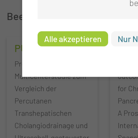
be
Beendete Studien
Alle akzeptieren
Nur N
PUMa
ESC
Prospektive
Europ
Multicenterstudie zum
outco
Vergleich der
for Ch
Percutanen
Pancre
Transhepatischen
A Pros
Cholangiodrainage und
Intern
Ultraschall-gesteuerter
Snaps