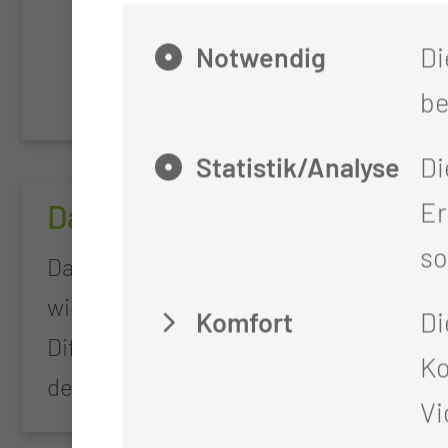
Notwendig
Di
be
Statistik/Analyse
Di
Er
Darmtuberkulose
INV
so
Darmtuberkulose: Eine
Regist
wichtige aber seltene
Interv
Komfort
Di
Differenzialdiagnose
Ultras
Ko
des Morbus Crohn
Vi