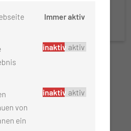
ive
ebseite
Immer aktiv
y
inaktiv
aktiv
e
ebnis
inaktiv
aktiv
en
auen von
hnen ein