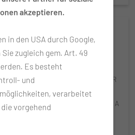
ionen akzeptieren.
SmartResect
en in den USA durch Google,
SNARE TIP SOFT
 Sie zugleich gem. Art. 49
ecular
COAGULATION OF
 werden. Es besteht
nt,
MARGINS VS. NO
d
COAGULATION AFTER
troll- und
ents
WIDE FIELD COLD
öglichkeiten, verarbeitet
,
SNARE RESECTION – A
t die vorgehend
RANDOMIZED
l
CONTROLLED TRIAL