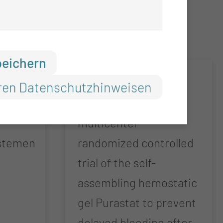
peichern
PURPLE
ren Datenschutzhinweisen
Prospective,
multicenter
ystemen
randomized controlled
trial of the self-
assembling hemostatic
gel Purastat to prevent
delayed bleeding after