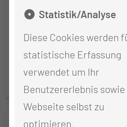
Delay in diagnostic and
Statistik/Analyse
therapeutic procedures in
Diese Cookies werden fü
patients with head and
neck tumors in Berlin and
statistische Erfassung
Brandenburg caused by
verwendet um Ihr
the COVID-19 pandemic
Benutzererlebnis sowie 
Webseite selbst zu
CI-Register
optimieren.