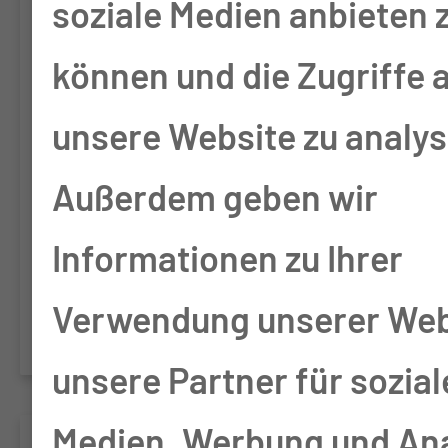
soziale Medien anbieten 
Patienten mit
können und die Zugriffe 
Oropharynxkarzinom oder
unsere Website zu analys
der „Supraglottis“ bei
Außerdem geben wir
Patienten mit Oropharynx-
Informationen zu Ihrer
/ Hypopharynx- /
Verwendung unserer Web
Larynxkarzinom
unsere Partner für sozial
Medien, Werbung und An