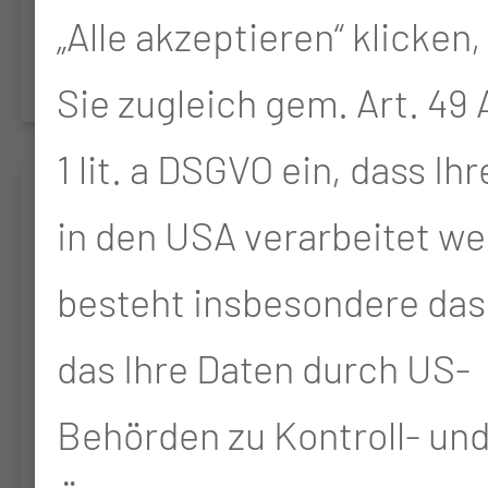
Nichtunterlegenheits-
„Alle akzeptieren“ klicken,
Studie
Sie zugleich gem. Art. 49 A
1 lit. a DSGVO ein, dass Ih
DEXENDO
in den USA verarbeitet we
Evaluation der
besteht insbesondere das 
Sedierungstiefe bei der
das Ihre Daten durch US-
medikamentös
Behörden zu Kontroll- un
induzierten