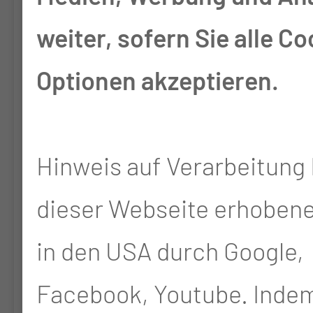
TOTO
weiter, sofern Sie alle Co
Tonsillektomie versus
Optionen akzeptieren.
Tonsillotomie bei Kindern
und Erwachsenen mit
Hinweis auf Verarbeitung 
rezidivierender akuter
Tonsillitis (Akronym:
dieser Webseite erhoben
TOTO): Eine kontrollierte,
in den USA durch Google,
randomisierte
Facebook, Youtube. Indem