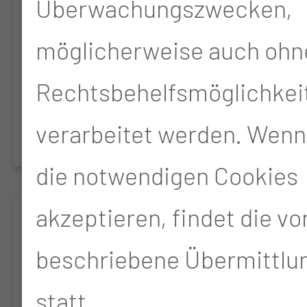
Überwachungszwecken,
Schlafendoskopie (MISE)
möglicherweise auch ohn
bei Patienten mit
Rechtsbehelfsmöglichkei
schlafbezogenen
Atmungsstörungen
verarbeitet werden. Wenn
die notwendigen Cookies
akzeptieren, findet die v
HYPODIM
beschriebene Übermittlun
Evaluation der
statt.
Hypopharynx-