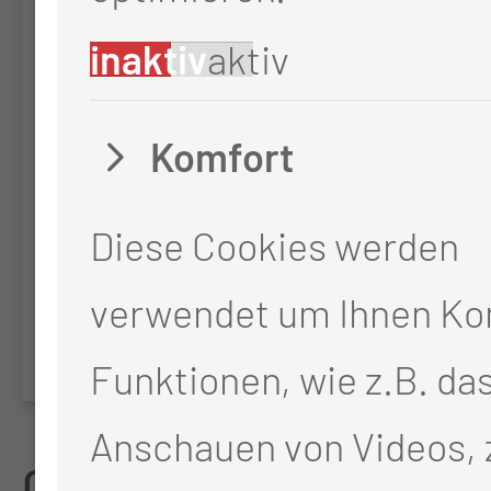
Cochlea-Implantat-
inaktiv
aktiv
Register der Deutschen
Komfort
Gesellschaft für Hals-
Nasen-Ohren-Heilkunde,
Diese Cookies werden
Kopf- und Hals-Chirurgie
verwendet um Ihnen Ko
(DGHNO)
Funktionen, wie z.B. da
Anschauen von Videos, 
Geplante Studien