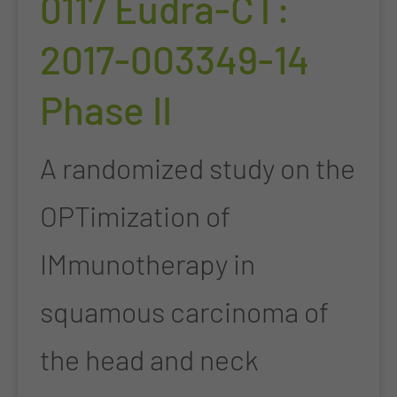
0117 Eudra-CT:
2017-003349-14
Phase II
A randomized study on the
OPTimization of
IMmunotherapy in
squamous carcinoma of
the head and neck