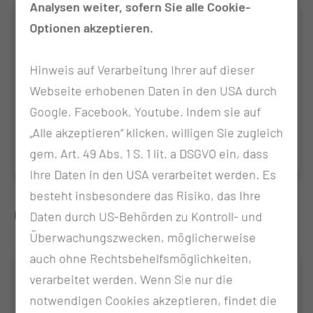
Analysen weiter, sofern Sie alle Cookie-
RetroSPECT
Optionen akzeptieren.
Retrospektive Analyse multizentrischer Daten zur
Hinweis auf Verarbeitung Ihrer auf dieser
automatischen Quantifizierung der zentralen
Webseite erhobenen Daten in den USA durch
Dopamin-Transporter (DAT) mittels Einzel (Single)-
Photonen-Emissions-Computer-Tomographie
Google, Facebook, Youtube. Indem sie auf
(SPECT) mit [123I]FP-CIT bei Patienten mit
„Alle akzeptieren“ klicken, willigen Sie zugleich
Parkinson-Syndrom
gem. Art. 49 Abs. 1 S. 1 lit. a DSGVO ein, dass
Ihre Daten in den USA verarbeitet werden. Es
besteht insbesondere das Risiko, das Ihre
Geplante Studien
Daten durch US-Behörden zu Kontroll- und
Überwachungszwecken, möglicherweise
auch ohne Rechtsbehelfsmöglichkeiten,
ACtFirst
verarbeitet werden. Wenn Sie nur die
notwendigen Cookies akzeptieren, findet die
RLT Studienprogramm