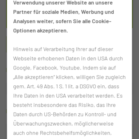
Verwendung unserer Website an unsere
Tel.:
+49 355 46 3116
Partner für soziale Medien, Werbung und
Per E-Mail kontaktieren
Analysen weiter, sofern Sie alle Cookie-
Optionen akzeptieren.
ADIPOSITAS- & METABOLISCHE
CHIRURGIE-SPRECHSTUNDE
Hinweis auf Verarbeitung Ihrer auf dieser
Webseite erhobenen Daten in den USA durch
Google, Facebook, Youtube. Indem sie auf
WANN FINDET DIE SPRECHSTUNDE STATT?
„Alle akzeptieren“ klicken, willigen Sie zugleich
gem. Art. 49 Abs. 1 S. 1 lit. a DSGVO ein, dass
Freitag
11:00 - 13:00 Uhr
Ihre Daten in den USA verarbeitet werden. Es
besteht insbesondere das Risiko, das Ihre
WER BIETET DIE SPRECHSTUNDE AN?
Daten durch US-Behörden zu Kontroll- und
Überwachungszwecken, möglicherweise
auch ohne Rechtsbehelfsmöglichkeiten,