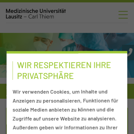
WIR RESPEKTIEREN IHRE
Chirurgie
PRIVATSPHÄRE
Sprechstunde
Chirurgie
Wir verwenden Cookies, um Inhalte und
Adipositas- & Metabolische Chirurgie-Sprechstunde
Anzeigen zu personalisieren, Funktionen für
soziale Medien anbieten zu können und die
TERMINVEREINBARUNG CATRIN
Zugriffe auf unsere Website zu analysieren.
SCHREIBER / ANETT LEHMANN
Außerdem geben wir Informationen zu Ihrer