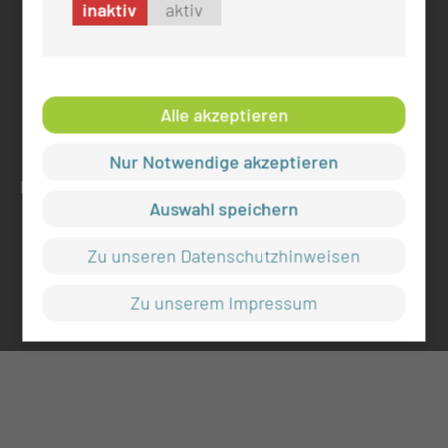
inaktiv
aktiv
ADRESSE
Medizinische Universität Lausitz - Carl Thiem
Thiemstr. 111
Alle akzeptieren
03048 Cottbus
Nur Notwendige akzeptieren
RECHTLICHES
Auswahl speichern
Impressum
Zu unseren Datenschutzhinweisen
Datenschutz
Cookie-Einstellungen
Zu unserem Impressum