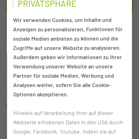
PRIVATSPHÄRE
Per E-Mail kontaktieren
Wir verwenden Cookies, um Inhalte und
FAMILIENHEBAMMEN-
Anzeigen zu personalisieren, Funktionen für
SPRECHSTUNDE
soziale Medien anbieten zu können und die
Zugriffe auf unsere Website zu analysieren.
Frühe Anbahnung, Aufbau und Stärkung der Eltern-
Außerdem geben wir Informationen zu Ihrer
Kind Bindung und Beziehung durch Beratung und
Verwendung unserer Website an unsere
Begleitung von (werdenden) Eltern in der Zeit der
Partner für soziale Medien, Werbung und
Schwangerschaft, Geburt, Wochenbett bis zum 1.
Analysen weiter, sofern Sie alle Cookie-
Lebensjahr und darüber hinaus
Optionen akzeptieren.
In der Schwangerschaft:
Hinweis auf Verarbeitung Ihrer auf dieser
vorgeburtliche Bindungsförderung
Webseite erhobenen Daten in den USA durch
Geburtsvorbereitung
Google, Facebook, Youtube. Indem sie auf
Beratung und Hilfe bei