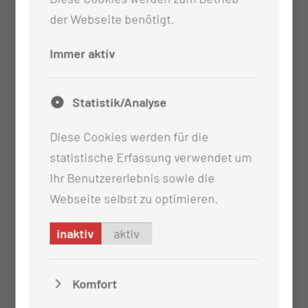
Hebamme haben
der Webseite benötigt.
Beratung und Nachsorge
Babymassage
Immer aktiv
Baby-Lesen lernen
Beratung zur Förderung der Entwicklung des
Statistik/Analyse
Babys
Diese Cookies werden für die
statistische Erfassung verwendet um
Ihr Benutzererlebnis sowie die
Webseite selbst zu optimieren.
inaktiv
aktiv
Komfort