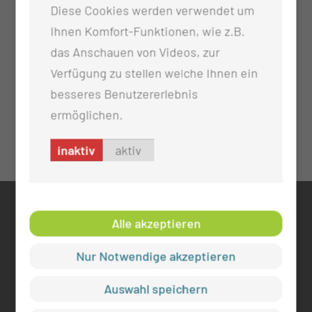
Diese Cookies werden verwendet um
Ihnen Komfort-Funktionen, wie z.B.
das Anschauen von Videos, zur
Verfügung zu stellen welche Ihnen ein
besseres Benutzererlebnis
ermöglichen.
inaktiv
aktiv
KONTAKT
Alle akzeptieren
0355 46 -0
Nur Notwendige akzeptieren
info@mul-ct.de
mul-ct.de
Auswahl speichern