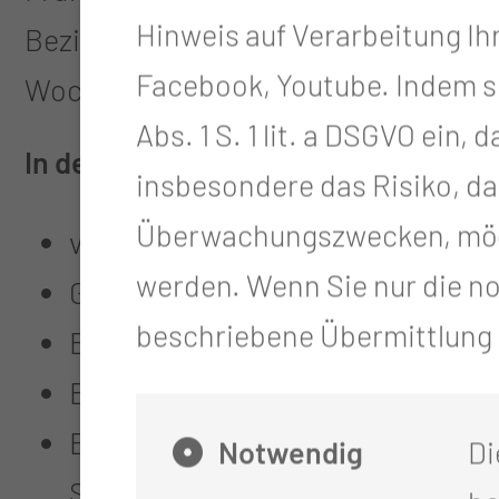
Hinweis auf Verarbeitung Ih
Beziehung durch Beratung und Beglei
Facebook, Youtube. Indem sie 
Wochenbett bis zum 1. Lebensjahr u
Abs. 1 S. 1 lit. a DSGVO ein
In der Schwangerschaft:
insbesondere das Risiko, da
Überwachungszwecken, mögl
vorgeburtliche Bindungsförderu
werden. Wenn Sie nur die n
Geburtsvorbereitung
beschriebene Übermittlung n
Beratung und Hilfe bei Schwang
Beratung in Alltagsfragen
Beratung bei Unsicherheiten/ S
Notwendig
Di
Stillen