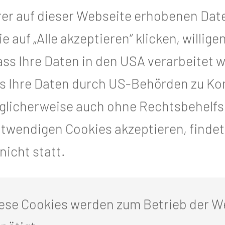
rer auf dieser Webseite erhobenen Dat
tung von (werdenden) Eltern in der Ze
auf „Alle akzeptieren“ klicken, willigen
nd darüber hinaus
, dass Ihre Daten in den USA verarbeitet
s Ihre Daten durch US-Behörden zu Kon
icherweise auch ohne Rechtsbehelfsm
ng
otwendigen Cookies akzeptieren, finde
icht statt.
erschaftsbeschwerden
orgen/ Ängsten rund um das Thema Sch
ese Cookies werden zum Betrieb der W