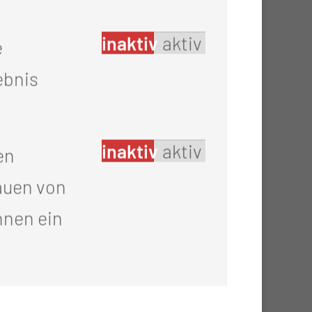
inaktiv
aktiv
e
ebnis
(Interaktion und Handling)
inaktiv
aktiv
en
auen von
hnen ein