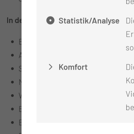
be
In der Zeit des Wochenbetts und der
Statistik/Analyse
Di
Er
Begleitung beim Bonding in der e
so
Anleitung zum sicheren und beh
Komfort
Di
Still-/ Ernährungsberatung
Ko
Nachbesprechung der Geburt
Vi
Wiege-Sprechstunde für Eltern,
be
Beratung und Nachsorge
Babymassage