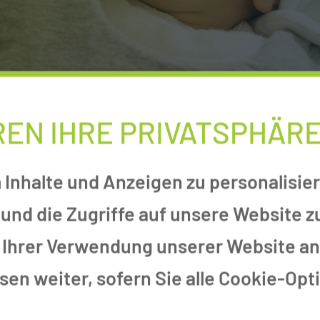
REN IHRE PRIVATSPHÄR
ammen-Sprechstunde
Inhalte und Anzeigen zu personalisier
MEN-
und die Zugriffe auf unsere Website 
 Ihrer Verwendung unserer Website an 
en weiter, sofern Sie alle Cookie-Opt
ng der Eltern-Kind Bindung und