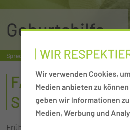
Geburtshilfe
WIR RESPEKTIE
Sprechstunde
Geburtshilfe
Familienheb
Wir verwenden Cookies, um 
FAMILIENHEBAM
Medien anbieten zu können 
SPRECHSTUNDE
geben wir Informationen zu
Medien, Werbung und Analys
Frühe Anbahnung, Aufbau und Stärku