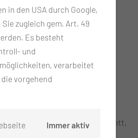
en in den USA durch Google,
it der Schwangerschaft, Geburt,
 Sie zugleich gem. Art. 49
 werden. Es besteht
troll- und
öglichkeiten, verarbeitet
t die vorgehend
wangerschaft, Geburt, Wochenbett,
ebseite
Immer aktiv