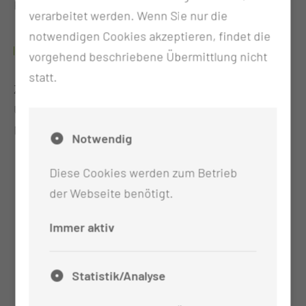
Kältetherapie ist ein wahrer Allrounder.
verarbeitet werden. Wenn Sie nur die
notwendigen Cookies akzeptieren, findet die
WAS IST ZU BEACHTEN?
vorgehend beschriebene Übermittlung nicht
statt.
Zwingend erforderlich ist eine
Unbedenklichkeitserklärung vom Arzt für die
Nutzung der Kältekammer.
Notwendig
Diese Cookies werden zum Betrieb
der Webseite benötigt.
Immer aktiv
Statistik/Analyse