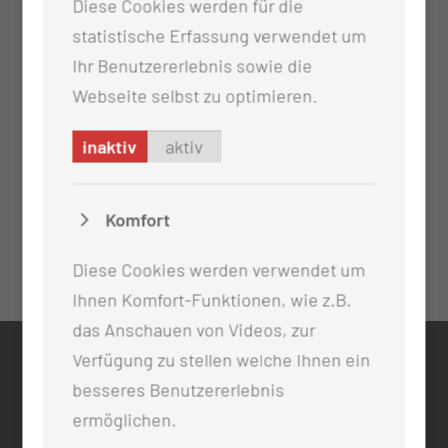
Diese Cookies werden für die
statistische Erfassung verwendet um
Ihr Benutzererlebnis sowie die
Webseite selbst zu optimieren.
inaktiv
aktiv
Komfort
Diese Cookies werden verwendet um
Ihnen Komfort-Funktionen, wie z.B.
das Anschauen von Videos, zur
Verfügung zu stellen welche Ihnen ein
KONTAKT
besseres Benutzererlebnis
0355 46 -0
ermöglichen.
info@mul-ct.de