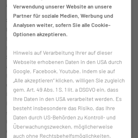
auch für ambulante Behandlungen genutzt.
Verwendung unserer Website an unsere
Partner für soziale Medien, Werbung und
Sie besteht aus drei Kammern mit Temperaturen
Analysen weiter, sofern Sie alle Cookie-
bis zu -111°C. Bei Erkrankungen des rheumatischen
Optionen akzeptieren.
Formenkreises und chronischen Schmerzen am
Haltungs- und Bewegungsapparat können
Hinweis auf Verarbeitung Ihrer auf dieser
Schmerzen gelindert und Stoffwechselprozesse
Webseite erhobenen Daten in den USA durch
angeregt werden. Aber auch bei Depressionen,
Google, Facebook, Youtube. Indem sie auf
Burnout und Migräne wirkt sie durch die Endorphin-
„Alle akzeptieren“ klicken, willigen Sie zugleich
und Adrenalinausschüttung wahre Wunder. Im
gem. Art. 49 Abs. 1 S. 1 lit. a DSGVO ein, dass
Leistungssport gewinnt die Kältekammer auch an
Ihre Daten in den USA verarbeitet werden. Es
Bedeutung. Sie beschleunigt die Regeneration und
besteht insbesondere das Risiko, das Ihre
somit die Vermeidung von Fehl- und
Daten durch US-Behörden zu Kontroll- und
Überlastungsschäden. Nach Sportverletzungen
Überwachungszwecken, möglicherweise
unterstützt sie den Heilungsprozess. Die
auch ohne Rechtsbehelfsmöglichkeiten,