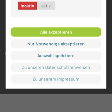
mul-ct.de
inaktiv
aktiv
ADRESSE
Medizinische Universität Lausitz - Carl Thiem
Alle akzeptieren
Thiemstr. 111
03048 Cottbus
Nur Notwendige akzeptieren
RECHTLICHES
Auswahl speichern
Impressum
Zu unseren Datenschutzhinweisen
Datenschutz
Cookie-Einstellungen
Zu unserem Impressum