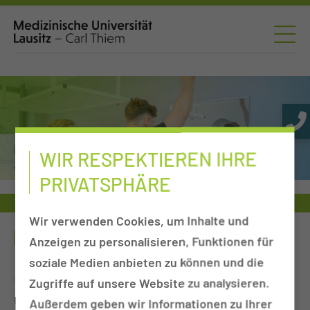
Physiotherapie, funktionelle Ergotherapie
WIR RESPEKTIEREN IHRE
& Logopädie
PRIVATSPHÄRE
Therapeutische Leistung
Kältekammer
Wir verwenden Cookies, um Inhalte und
KÄLTEKAMMER
Anzeigen zu personalisieren, Funktionen für
soziale Medien anbieten zu können und die
Die Kältekammer des Carl- Thiem Klinikums
Zugriffe auf unsere Website zu analysieren.
Cottbus wird nicht nur für die Patienten, sondern
Außerdem geben wir Informationen zu Ihrer