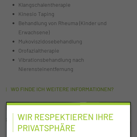
Klangschalentherapie
Kinesio Taping
Behandlung von Rheuma (Kinder und
Erwachsene)
Mukoviszidosebehandlung
Orofazialtherapie
Vibrationsbehandlung nach
Nierensteinentfernung
WO FINDE ICH WEITERE INFORMATIONEN?
WIR RESPEKTIEREN IHRE
PRIVATSPHÄRE