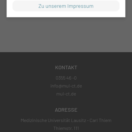
Zu unserem Impressum
KONTAKT
0355 46 -0
info@mul-ct.de
mul-ct.de
ADRESSE
Medizinische Universität Lausitz - Carl Thiem
Thiemstr. 111