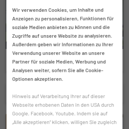
Wir verwenden Cookies, um Inhalte und
Anzeigen zu personalisieren, Funktionen für
soziale Medien anbieten zu können und die
Zugriffe auf unsere Website zu analysieren.
Außerdem geben wir Informationen zu Ihrer
Verwendung unserer Website an unsere
Onkologische Trainingstherapie
Partner für soziale Medien, Werbung und
Analysen weiter, sofern Sie alle Cookie-
Optionen akzeptieren.
Osteopathie
Hinweis auf Verarbeitung Ihrer auf dieser
Webseite erhobenen Daten in den USA durch
Google, Facebook, Youtube. Indem sie auf
„Alle akzeptieren“ klicken, willigen Sie zugleich