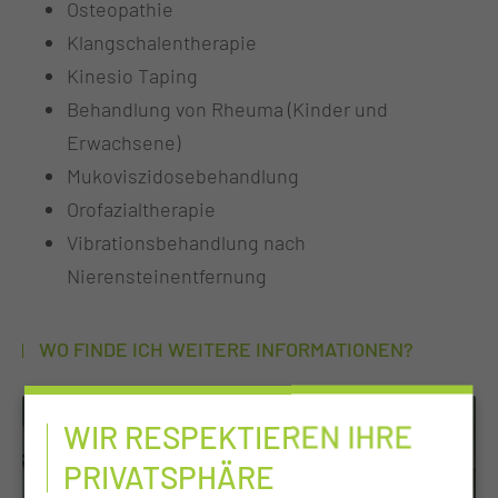
Osteopathie
Klangschalentherapie
Kinesio Taping
Behandlung von Rheuma (Kinder und
Erwachsene)
Mukoviszidosebehandlung
Orofazialtherapie
Vibrationsbehandlung nach
Nierensteinentfernung
WO FINDE ICH WEITERE INFORMATIONEN?
WIR RESPEKTIEREN IHRE
PRIVATSPHÄRE