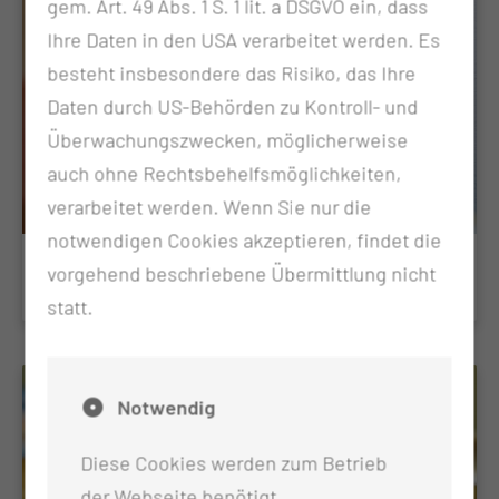
gem. Art. 49 Abs. 1 S. 1 lit. a DSGVO ein, dass
Ihre Daten in den USA verarbeitet werden. Es
besteht insbesondere das Risiko, das Ihre
Daten durch US-Behörden zu Kontroll- und
Überwachungszwecken, möglicherweise
auch ohne Rechtsbehelfsmöglichkeiten,
verarbeitet werden. Wenn Sie nur die
notwendigen Cookies akzeptieren, findet die
vorgehend beschriebene Übermittlung nicht
Hot-Stone-Massage
statt.
Notwendig
Diese Cookies werden zum Betrieb
der Webseite benötigt.