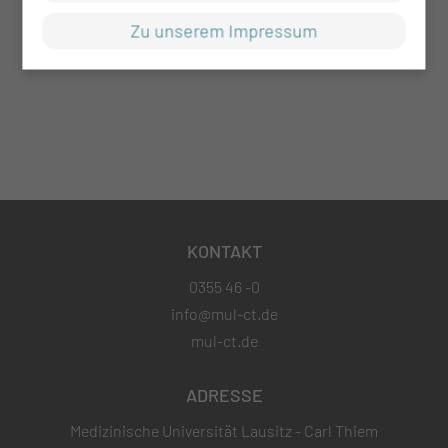
Zu unserem Impressum
KONTAKT
0355 46 -0
info@mul-ct.de
mul-ct.de
ADRESSE
Medizinische Universität Lausitz - Carl Thiem