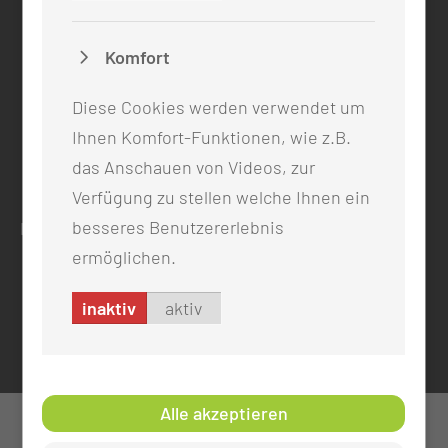
info@mul-ct.de
mul-ct.de
Komfort
ADRESSE
Diese Cookies werden verwendet um
Medizinische Universität Lausitz - Carl Thiem
Ihnen Komfort-Funktionen, wie z.B.
Thiemstr. 111
das Anschauen von Videos, zur
03048 Cottbus
Verfügung zu stellen welche Ihnen ein
besseres Benutzererlebnis
RECHTLICHES
ermöglichen.
Impressum
Datenschutz
inaktiv
aktiv
Cookie-Einstellungen
Alle akzeptieren