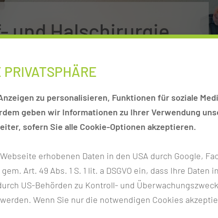
- und Halschirurgie
ogische Sprechstunde
E PRIVATSPHÄRE
TUNDE
nzeigen zu personalisieren, Funktionen für soziale Medi
erdem geben wir Informationen zu Ihrer Verwendung unse
iter, sofern Sie alle Cookie-Optionen akzeptieren.
usive Versorgung mit Hörimplantaten, chronische
 Art sind die Schwerpunktthemen dieser Sprechstunde.
r Webseite erhobenen Daten in den USA durch Google, Fac
 unterschiedlichen Hörtesten ist es in vielen Fällen
h gem. Art. 49 Abs. 1 S. 1 lit. a DSGVO ein, dass Ihre Date
 und Ihnen einen Behandlungsvorschlag zu machen. Neben
n durch US-Behörden zu Kontroll- und Überwachungszwec
sorgung von hochgradig schwerhörigen oder tauben Patie
 werden. Wenn Sie nur die notwendigen Cookies akzeptie