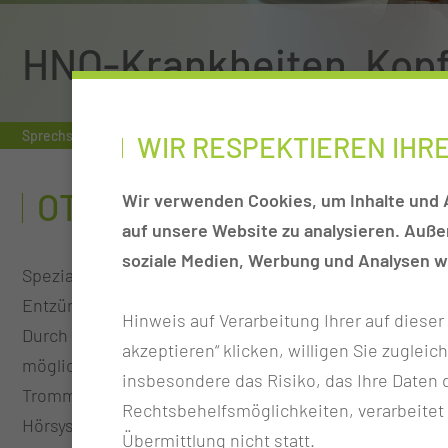
HNO-Krankheiten, Kopf
Sprechstunde
HNO-Krankheiten, Kopf- & Halschirurgie
Otol
WIR RESPEKTIEREN IHR
OTOLOGISCHE SPRECHS
Wir verwenden Cookies, um Inhalte und A
auf unsere Website zu analysieren. Auß
soziale Medien, Werbung und Analysen we
Spezialsprechstunde für Erkrankungen der Ohren inkl
Entzündungen und Hörminderungen unterschiedlicher
Hinweis auf Verarbeitung Ihrer auf diese
Durch eine gründliche Untersuchung in Kombination mit
akzeptieren“ klicken, willigen Sie zugleic
möglich die Ursache Ihrer Ohrbeschwerden zu finden
insbesondere das Risiko, das Ihre Date
Trommelfells und der Gehörknöchelchen steht die Ver
Rechtsbehelfsmöglichkeiten, verarbeitet
Hörsystemen im Mittelpunkt der Sprechstunde.
Übermittlung nicht statt.