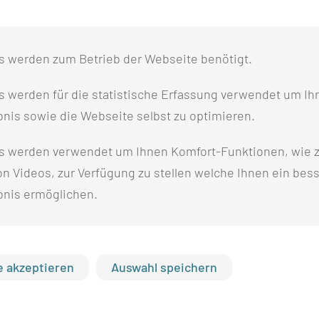
rden wir Sie bitten, diese zur Vorstellung mitzubringen!
s werden zum Betrieb der Webseite benötigt.
E STATT?
 werden für die statistische Erfassung verwendet um Ihr
nis sowie die Webseite selbst zu optimieren.
Vereinbarung
s werden verwendet um Ihnen Komfort-Funktionen, wie z
hstunde
n Videos, zur Verfügung zu stellen welche Ihnen ein bes
bnis ermöglichen.
MITGEBRACHT WERDEN?
 akzeptieren
Auswahl speichern
zialisierung entsprechend der Klinik)
ahmen)