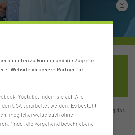
en anbieten zu können und die Zugriffe
HNO-AM­BU­LANZ
rer Website an unsere Partner für
Tel.:
+49 355 46 2257
ebook, Youtube. Indem sie auf „Alle
n in den USA verarbeitet werden. Es besteht
 klassischen Operationen zur Wiederherstellung des
ken, möglicherweise auch ohne
ntinnen und Patienten mittels implantierbaren
ren, findet die vorgehend beschriebene