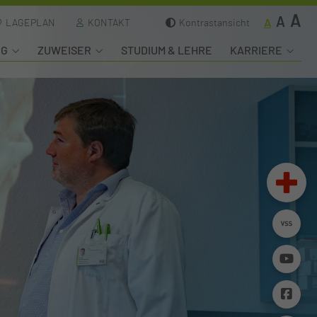
A
A
A
LAGEPLAN
KONTAKT
Kontrastansicht
NG
ZUWEISER
STUDIUM & LEHRE
KARRIERE