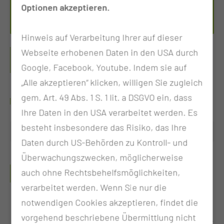
Optionen akzeptieren.
Per E-Mail kontaktieren
Hinweis auf Verarbeitung Ihrer auf dieser
PORT SPRECHSTUNDE
Webseite erhobenen Daten in den USA durch
(PORTKATHETER)
Google, Facebook, Youtube. Indem sie auf
„Alle akzeptieren“ klicken, willigen Sie zugleich
gem. Art. 49 Abs. 1 S. 1 lit. a DSGVO ein, dass
WANN FINDET DIE SPRECHSTUNDE STATT?
Ihre Daten in den USA verarbeitet werden. Es
besteht insbesondere das Risiko, das Ihre
Freitag
10:30 - 13:00 Uhr
Daten durch US-Behörden zu Kontroll- und
Überwachungszwecken, möglicherweise
WELCHE UNTERLAGEN MÜSSEN MITGEBRACHT
auch ohne Rechtsbehelfsmöglichkeiten,
WERDEN?
verarbeitet werden. Wenn Sie nur die
notwendigen Cookies akzeptieren, findet die
Vorbefunde und aktuelle Befunde
vorgehend beschriebene Übermittlung nicht
Überweisungsschein vom Haus- oder Facharzt