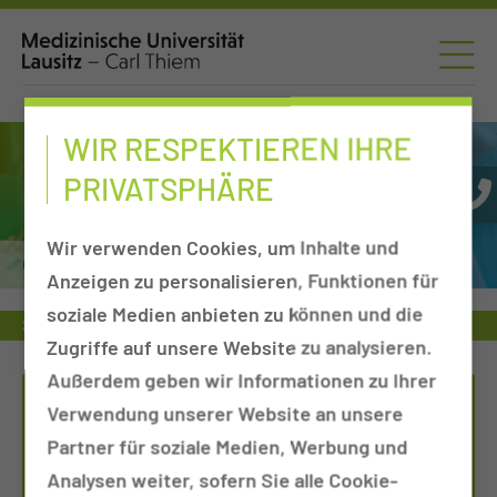
WIR RESPEKTIEREN IHRE
PRIVATSPHÄRE
Wir verwenden Cookies, um Inhalte und
Chirurgie
Anzeigen zu personalisieren, Funktionen für
soziale Medien anbieten zu können und die
Sprechstunde
Chirurgie
Port-Sprechstunde (Portkatheter)
Zugriffe auf unsere Website zu analysieren.
Außerdem geben wir Informationen zu Ihrer
TERMINVEREINBARUNG - ALEXANDER
Verwendung unserer Website an unsere
REINSBERG
Partner für soziale Medien, Werbung und
Analysen weiter, sofern Sie alle Cookie-
Tel.:
+49 355 46 1642