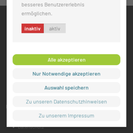
besseres Benutzererlebnis
ermöglichen.
KONTAKT
inaktiv
aktiv
0355 46 -0
info@mul-ct.de
mul-ct.de
Alle akzeptieren
ADRESSE
Nur Notwendige akzeptieren
Medizinische Universität Lausitz - Carl Thiem
Thiemstr. 111
Auswahl speichern
03048 Cottbus
Zu unseren Datenschutzhinweisen
RECHTLICHES
Zu unserem Impressum
Impressum
Datenschutz