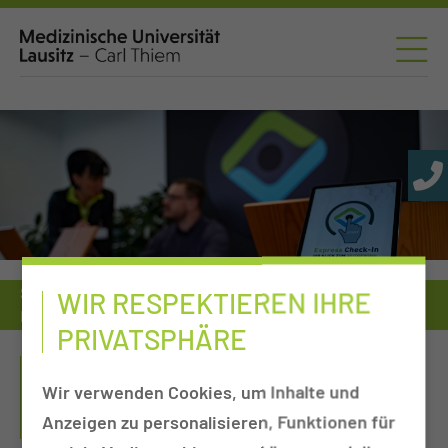
Serviceleistung
WIR RESPEKTIEREN IHRE
Radioonkologie & Strahlentherapie
Persönliche Patientenaufnahme (teilstationär & stationär)
PRIVATSPHÄRE
PERSÖNLICHE
Wir verwenden Cookies, um Inhalte und
PATIENTENAUFNAHME
Anzeigen zu personalisieren, Funktionen für
(TEILSTATIONÄR & STATIONÄR)