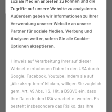
soziale Medien anbieten zu können und die
Zugriffe auf unsere Website zu analysieren.
Montag
06:00 - 16:00 Uhr
Außerdem geben wir Informationen zu Ihrer
Rund um die Uhr in der
Verwendung unserer Website an unsere
Notaufnahme
Partner für soziale Medien, Werbung und
Analysen weiter, sofern Sie alle Cookie-
Dienstag
06:00 - 16:00 Uhr
Optionen akzeptieren.
Rund um die Uhr in der
Notaufnahme
Hinweis auf Verarbeitung Ihrer auf dieser
Mittwoch
06:00 - 16:00 Uhr
Webseite erhobenen Daten in den USA durch
Rund um die Uhr in der
Google, Facebook, Youtube. Indem sie auf
Notaufnahme
„Alle akzeptieren“ klicken, willigen Sie zugleich
Donnerstag
06:00 - 16:00 Uhr
gem. Art. 49 Abs. 1 S. 1 lit. a DSGVO ein, dass
Rund um die Uhr in der
Ihre Daten in den USA verarbeitet werden. Es
Notaufnahme
besteht insbesondere das Risiko, das Ihre