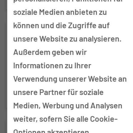
soziale Medien anbieten zu
können und die Zugriffe auf
CIRCULATE
unsere Website zu analysieren.
AIO-KRK-0217 Eudra-CT: 2018-
Außerdem geben wir
003691-12 Phase III - Circulating
Informationen zu Ihrer
tumor DNA based decision on
Verwendung unserer Website an
adjuvant treatment in colon
unsere Partner für soziale
cancer stage II Evaluation
Medien, Werbung und Analysen
weiter, sofern Sie alle Cookie-
GAIN Eudra-CT: 2017-
Optionen akzeptieren.