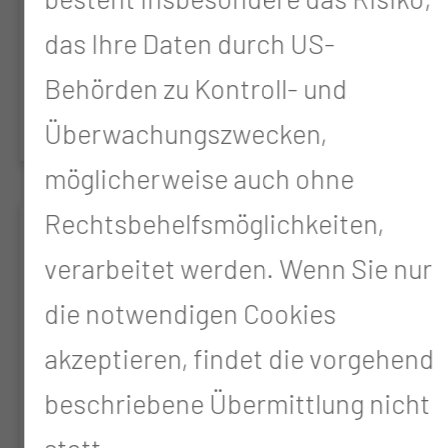
– A phase III study of the German
das Ihre Daten durch US-
Registry of Incidental Gallbladder
Behörden zu Kontroll- und
Carcinoma Platform (GR) - AIO
Überwachungszwecken,
möglicherweise auch ohne
Rechtsbehelfsmöglichkeiten,
ADOREG
verarbeitet werden. Wenn Sie nur
Bundesweites prospektives
die notwendigen Cookies
Register zur
akzeptieren, findet die vorgehend
Versorgungsforschung in der
beschriebene Übermittlung nicht
dermatologischen Onkologie