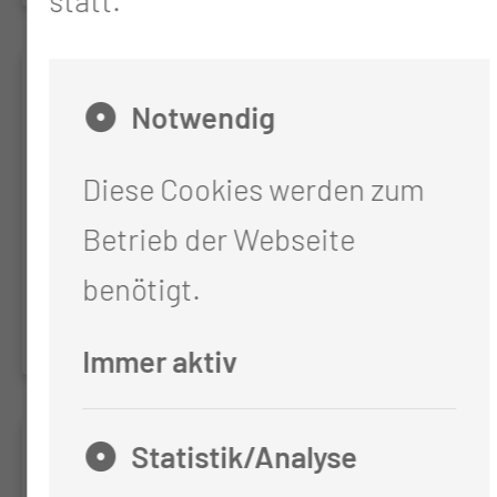
statt.
PERSUATION
Notwendig
New Prospective Expanded
Diese Cookies werden zum
German Registry of Incidental
Gallbladder Carcinoma- a
Betrieb der Webseite
permanent platform including all
benötigt.
kind of biliary tract cancers (BTC)
Immer aktiv
AIO QS Anämie
Statistik/Analyse