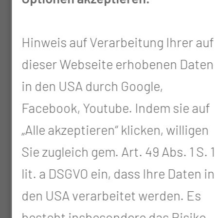
004444-38
Neoadjuvant chemotherapy with
Hinweis auf Verarbeitung Ihrer auf
gemcitabine plus cisplatin
dieser Webseite erhobenen Daten
followed by radical liver resection
in den USA durch Google,
versus immediate radical liver
Facebook, Youtube. Indem sie auf
resection alone with or without
„Alle akzeptieren“ klicken, willigen
adjuvant chemotherapy in
Sie zugleich gem. Art. 49 Abs. 1 S. 1
incidentally detected gallbladder
lit. a DSGVO ein, dass Ihre Daten in
carcinoma after simple
den USA verarbeitet werden. Es
cholecystectomy or in front of
radical resection of BTC (ICC/ECC)
besteht insbesondere das Risiko,