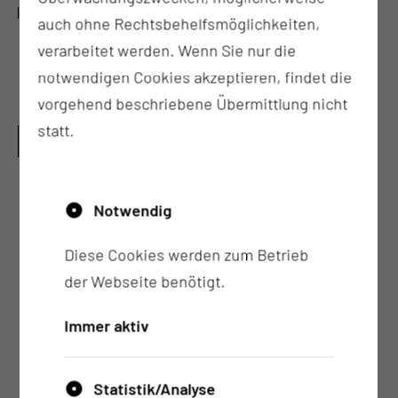
WANN FINDET DIE SPRECHSTUNDE STATT?
auch ohne Rechtsbehelfsmöglichkeiten,
verarbeitet werden. Wenn Sie nur die
Montag
08:00 - 14:00 Uhr
notwendigen Cookies akzeptieren, findet die
vorgehend beschriebene Übermittlung nicht
WELCHE UNTERLAGEN MÜSSEN MITGEBRACHT
statt.
WERDEN?
Vorbefunde und aktuelle Befunde
Notwendig
Überweisungsschein vom Facharzt (nur FÄ mit
Spezialisierung entsprechend der Klinik)
Diese Cookies werden zum Betrieb
der Webseite benötigt.
Immer aktiv
Statistik/Analyse