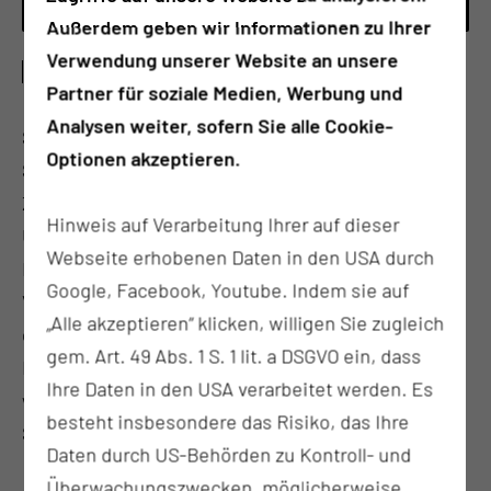
Außerdem geben wir Informationen zu Ihrer
Verwendung unserer Website an unsere
SPEICHELDRÜSENSPRECHSTUNDE
Partner für soziale Medien, Werbung und
Analysen weiter, sofern Sie alle Cookie-
Speicheldrüsenerkrankungen können in dieser
Optionen akzeptieren.
Spezialsprechstunde näher abgeklärt werden. Im
Zentrum der Diagnostik steht die
Hinweis auf Verarbeitung Ihrer auf dieser
Ultraschalluntersuchung der Speicheldrüsen, bei
Webseite erhobenen Daten in den USA durch
Bedarf in Kombination mit anderen bildgebenden
Google, Facebook, Youtube. Indem sie auf
Verfahren (MRT, CT). Bei vermuteten Erkrankungen
„Alle akzeptieren“ klicken, willigen Sie zugleich
der Speichelgänge (z. B. bei Speichelsteinen) kann
gem. Art. 49 Abs. 1 S. 1 lit. a DSGVO ein, dass
Ihnen zu einer Speichelgangsendoskopie geraten
Ihre Daten in den USA verarbeitet werden. Es
werden, bei der in gleicher Sitzung auch eine
besteht insbesondere das Risiko, das Ihre
Speichelsteinentfernung möglich ist.
Daten durch US-Behörden zu Kontroll- und
Überwachungszwecken, möglicherweise