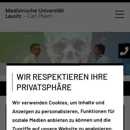
HNO-Krankheiten, Kopf- und Halschirurgie
WIR RESPEKTIEREN IHRE
PRIVATSPHÄRE
Sprechstunde
HNO-Krankheiten, Kopf- & Halschirurgie
Speicheldrüsensprechstunde
Wir verwenden Cookies, um Inhalte und
Anzeigen zu personalisieren, Funktionen für
HNO-AM­BU­LANZ
soziale Medien anbieten zu können und die
Tel.:
+49 355 46 2257
Zugriffe auf unsere Website zu analysieren.