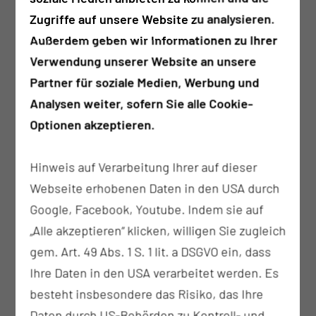
Nase
Zugriffe auf unsere Website zu analysieren.
Chronische Sinusitis
Außerdem geben wir Informationen zu Ihrer
(Nasennebenhöhlenentzündung)
Verwendung unserer Website an unsere
Akute Sinusitis, v.a. bei Komplikation mit
Partner für soziale Medien, Werbung und
Ausbreitung in die Augenhöhle oder Gehirn
Analysen weiter, sofern Sie alle Cookie-
Nasenpolypen
Optionen akzeptieren.
Verschluss der Nasenhöhle (Choanalatresie)
Tumore der Nase und der Nasennebenhöhlen
Hinweis auf Verarbeitung Ihrer auf dieser
Akute und chronische Folgen von Traumata
Webseite erhobenen Daten in den USA durch
des Gesichtsschädels
Google, Facebook, Youtube. Indem sie auf
Erkrankungen der nasalen Tränenwege und
„Alle akzeptieren“ klicken, willigen Sie zugleich
der Augenhöhle
gem. Art. 49 Abs. 1 S. 1 lit. a DSGVO ein, dass
bei Defekten der Schädelbasis erfolgt eine
Ihre Daten in den USA verarbeitet werden. Es
interdisziplinäre Therapieplanung und ggf.
besteht insbesondere das Risiko, das Ihre
gemeinsame Durchführung der OP im Rahmen
Daten durch US-Behörden zu Kontroll- und