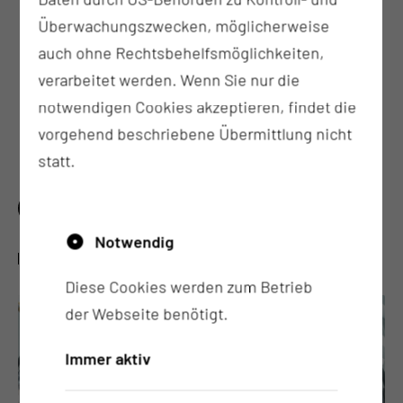
des
Interdisziplinären Schädelbasiszentrum →
Überwachungszwecken, möglicherweise
Erkrankungen der Tränenwege und der
auch ohne Rechtsbehelfsmöglichkeiten,
Augenhöhle werden interdisziplinär mit der
verarbeitet werden. Wenn Sie nur die
Fachdisziplin „Augenheilkunde“ geplant und
notwendigen Cookies akzeptieren, findet die
bei Bedarf gemeinsam operiert
vorgehend beschriebene Übermittlung nicht
statt.
WER IST AN DER BEHANDLUNG BETEILIGT?
Notwendig
WO FINDE ICH WEITERE INFORMATIONEN?
Diese Cookies werden zum Betrieb
der Webseite benötigt.
Immer aktiv