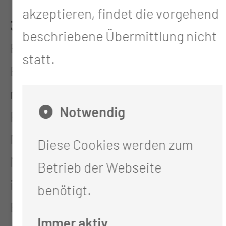
akzeptieren, findet die vorgehend
3. Weiterbildungsjahr
beschriebene Übermittlung nicht
Erwerb von Kenntnissen,
statt.
Erfahrungen und Fertigkeiten in
nachfolgenden Bereichen:
Notwendig
Für den Zeitraum von mind. 2
Monaten Weiterbildung in
Diese Cookies werden zum
Mammographie einschließlich
Betrieb der Webseite
interventioneller Maßnahmen im
benötigt.
Bereich Mamma. Erwerb
Immer aktiv