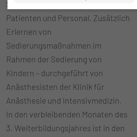
Sicherheitsmaßnahmen für
Patienten und Personal. Zusätzlich
Erlernen von
Sedierungsmaßnahmen im
Rahmen der Sedierung von
Kindern – durchgeführt von
Anästhesisten der Klinik für
Anästhesie und Intensivmedizin.
In den verbleibenden Monaten des
3. Weiterbildungsjahres ist in den