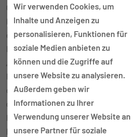
Wir verwenden Cookies, um
Computertomographie über > 6
Inhalte und Anzeigen zu
Monate, um die Grundlagen zu
personalisieren, Funktionen für
erlernen. Während dieser Zeit
soziale Medien anbieten zu
Besuch des Spezialkurses
können und die Zugriffe auf
„Computertomographie“ wie in der
unsere Website zu analysieren.
Fachkunderichtlinie zum Erwerb
Außerdem geben wir
der „Fachkunde im Strahlenschutz“
Informationen zu Ihrer
gefordert. Nachfolgend
Verwendung unserer Website an
Fortsetzung der Weiterbildung im
unsere Partner für soziale
Bereich konventionelle