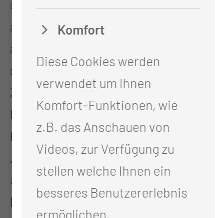
einschließlich der Behandlung
akuter Schmerzzustände sowie
Komfort
ablative und
Diese Cookies werden
gewebestabilisierende Verfahren.
verwendet um Ihnen
Zudem Weiterbildung im Bereich
Komfort-Funktionen, wie
MRT über einen Zeitraum von > 6
z.B. das Anschauen von
Monaten. Während dieses
Videos, zur Verfügung zu
Zeitraums Planung, Durchführung
stellen welche Ihnen ein
und Befundung von
besseres Benutzererlebnis
Magnetresonanztomographien, z.
ermöglichen.