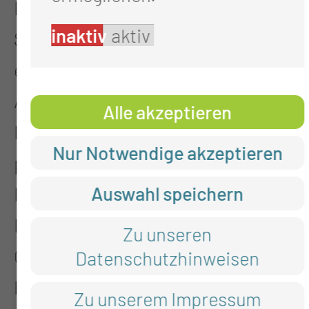
B. an Hirn, Rückenmark, Nerven,
inaktiv
aktiv
Skelett, Gelenken, Weichteilen
einschließlich der Mamma, Thorax,
Abdomen, Becken, Gefäßen.
Alle akzeptieren
Erwerb und Vertiefung der
Nur Notwendige akzeptieren
physikalischen Grundlagen der
Auswahl speichern
Magnetresonanzverfahren und
Biophysik einschließlich der
Zu unseren
Grundlagen der
Datenschutzhinweisen
Patientenüberwachung sowie der
Zu unserem Impressum