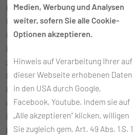
Medien, Werbung und Analysen
Röntgendiagnostik,
weiter, sofern Sie alle Cookie-
Ultraschalldiagnostik oder/und
Optionen akzeptieren.
Computertomographie um die
Kenntnisse und Fähigkeiten weiter
Hinweis auf Verarbeitung Ihrer auf
zu vertiefen. Erlernen der Ätiologie,
dieser Webseite erhobenen Daten
Pathophysiologie und
in den USA durch Google,
Pathogenese von Krankheiten
Facebook, Youtube. Indem sie auf
unter besonderer
„Alle akzeptieren“ klicken, willigen
Berücksichtigung der
Sie zugleich gem. Art. 49 Abs. 1 S. 1
Bildgebenden Verfahren.