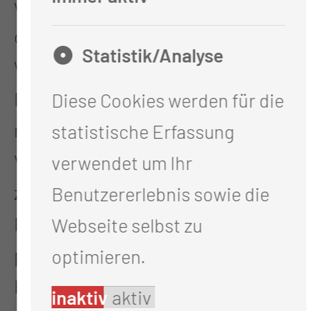
weiterführender Kenntnisse über
den gesamten Verlauf der
Statistik/Analyse
Weiterbildungszeit.
Erlernen interventioneller und
Diese Cookies werden für die
minimalinvasiver radiologischer
statistische Erfassung
Verfahren z. B. Punktionsverfahren
verwendet um Ihr
zur Gewinnung von Gewebe und
Benutzererlebnis sowie die
Flüssigkeiten sowie Drainagen von
Webseite selbst zu
pathologischen
optimieren.
Flüssigkeitsansammlungen
inaktiv
aktiv