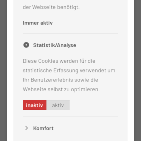
Lymphome
der Webseite benötigt.
C88.- Bösartige immunproliferative
Krankheiten
Immer aktiv
Statistik/Analyse
Diese Cookies werden für die
statistische Erfassung verwendet um
Ihr Benutzererlebnis sowie die
Webseite selbst zu optimieren.
inaktiv
aktiv
Komfort