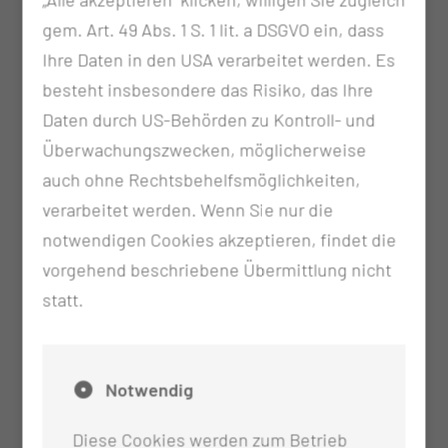
C63.2 Bösartige Neubildung des Skrotums (nur
gem. Art. 49 Abs. 1 S. 1 lit. a DSGVO ein, dass
bei malignen Melanomen)
Ihre Daten in den USA verarbeitet werden. Es
C80.0 Bösartige Neubildung, primäre
besteht insbesondere das Risiko, das Ihre
Lokalisation unbekannt, so bezeichnet Zur
Daten durch US-Behörden zu Kontroll- und
Gruppe der Patientinnen und Patienten mit
Überwachungszwecken, möglicherweise
Hauttumoren im Sinne der Richtlinie zählen
auch ohne Rechtsbehelfsmöglichkeiten,
Patientinnen und Patienten mit primär
verarbeitet werden. Wenn Sie nur die
kutanen Lymphomen gemäß der WHO EORTC-
notwendigen Cookies akzeptieren, findet die
Klassifikation der kutanen Lymphome:
vorgehend beschriebene Übermittlung nicht
C82.- Follikuläres Lymphom
statt.
C83.- Nicht follikuläres Lymphom
C84.- Reifzellige T/NK-Zell-Lymphome
C85.- Sonstige und nicht näher bezeichnete
Notwendig
Typen des Non-Hodgkin-Lymphoms
C86.- Weitere spezifizierte T/NK-Zell-
Diese Cookies werden zum Betrieb