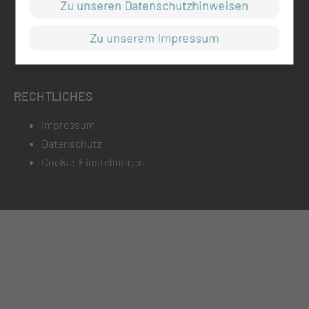
Zu unseren Datenschutzhinweisen
Medizinische Universität Lausitz - Carl Thiem
Zu unserem Impressum
Thiemstr. 111
03048 Cottbus
RECHTLICHES
Impressum
Datenschutz
Cookie-Einstellungen