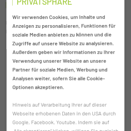
PRIVATSPHÄRE
HAUTTUMORE
Wir verwenden Cookies, um Inhalte und
Erkrankungsspektrum und behandlungsfähige
Anzeigen zu personalisieren, Funktionen für
Diagnosen
soziale Medien anbieten zu können und die
Zugriffe auf unsere Website zu analysieren.
C43.- Bösartiges Melanom der Haut
Außerdem geben wir Informationen zu Ihrer
C44.- Sonstige bösartige Neubildungen der
Verwendung unserer Website an unsere
Haut
Partner für soziale Medien, Werbung und
C46.- Kaposi-Sarkom [Sarcoma idiopathicum
Analysen weiter, sofern Sie alle Cookie-
multiplex haemorrhagicum] (nicht HIV-
Optionen akzeptieren.
assoziiert, und rein kutan)
C51.- Bösartige Neubildung der Vulva (nur bei
Hinweis auf Verarbeitung Ihrer auf dieser
malignem Melanom)
Webseite erhobenen Daten in den USA durch
C60.- Bösartige Neubildung des Penis (nur bei
Google, Facebook, Youtube. Indem sie auf
malignem Melanom)
„Alle akzeptieren“ klicken, willigen Sie zugleich