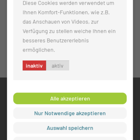
Diese Cookies werden verwendet um
Ihnen Komfort-Funktionen, wie z.B.
das Anschauen von Videos, zur
Verfügung zu stellen welche Ihnen ein
besseres Benutzererlebnis
ermöglichen.
inaktiv
aktiv
KONTAKT
Alle akzeptieren
0355 46 -0
Nur Notwendige akzeptieren
info@mul-ct.de
mul-ct.de
Auswahl speichern
ADRESSE