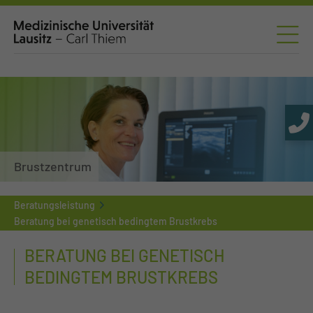
Brustzentrum
Beratungsleistung
Beratung bei genetisch bedingtem Brustkrebs
BERATUNG BEI GENETISCH
BEDINGTEM BRUSTKREBS