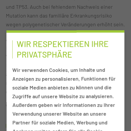
und TP53. Auch bei fehlendem Nachweis einer
Mutation kann das familiäre Erkrankungsrisiko
wegen polygenetischer Veränderungen erhöht sein.
Anlageträger können bei entsprechender
WIR RESPEKTIEREN IHRE
Familienanamnese ein erhöhtes Risiko auch für
PRIVATSPHÄRE
Weichteil-und Knochensarkome, Leukämie,
Hirntumore, Magenkrebs und Prostatakarzinom
Wir verwenden Cookies, um Inhalte und
aufweisen. Insgesamt sind etwa 30 % der Frauen
Anzeigen zu personalisieren, Funktionen für
mit Brustkrebs von einer relevanten Mutation oder
soziale Medien anbieten zu können und die
einer polygenetischen Veränderung betroffen.
Zugriffe auf unsere Website zu analysieren.
Außerdem geben wir Informationen zu Ihrer
Weitere Informationen finden Sie
hier. →
Verwendung unserer Website an unsere
Partner für soziale Medien, Werbung und
WIR BERATEN SIE