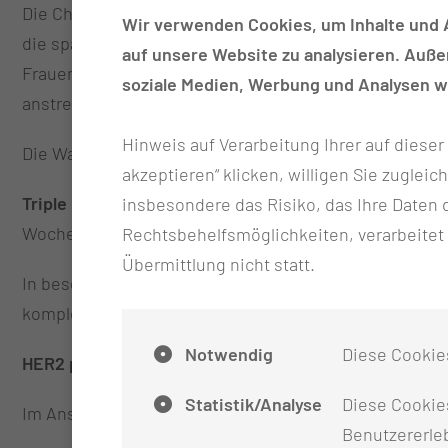
Die Chemotherapie wird vorzugsweise vor einer Oper
Wir verwenden Cookies, um Inhalte und A
die spätere Operation ist die Verkleinerung des Tumo
auf unsere Website zu analysieren. Auß
Frauen wird weltweit die intensivierte und dosisdicht
soziale Medien, Werbung und Analysen we
anstrengender aber auch signifikant wirksamer.
Hinweis auf Verarbeitung Ihrer auf diese
Die Wahl der Medikamente orientiert ich an dem Tumo
akzeptieren“ klicken, willigen Sie zugleic
Triple negativ
(unabhängig von allen Faktoren gewachse
insbesondere das Risiko, das Ihre Date
Wochen.
Rechtsbehelfsmöglichkeiten, verarbeitet
Übermittlung nicht statt.
In besonderen Fällen: Additive Therapie mit Checkpoi
komplett beseitigt, wird nach Abschluss der Lokalthe
Notwendig
Diese Cookie
HER2 positiv:
6x Carboplatin alle 3 Wochen in Kombin
Statistik/Analyse
Diese Cookies
Im Anschluss an die Operation richtet sich die weit
Benutzererleb