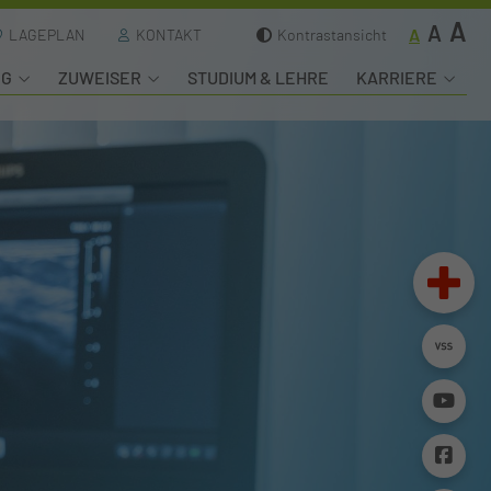
A
A
A
LAGEPLAN
KONTAKT
Kontrastansicht
NG
ZUWEISER
STUDIUM & LEHRE
KARRIERE