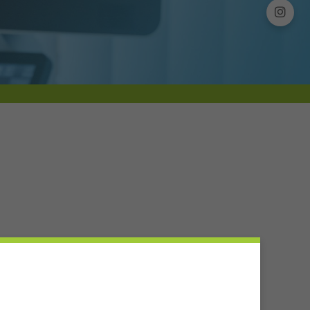
nnt triple negativen oder HER2 überexprimierten
ist und zum dritten, weil auch tumorgenetische
en.