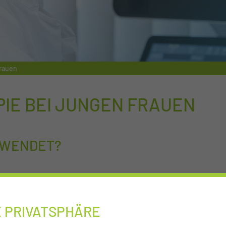
rauen
IE BEI JUNGEN FRAUEN
EWENDET?
 Chemotherapie: zum einen, weil sie häufiger an so gena
i Ersterkrankung im Durchschnitt weiter fortgeschritten 
 vielen Fällen die Indikation zur Chemotherapie bestätig
E PRIVATSPHÄRE