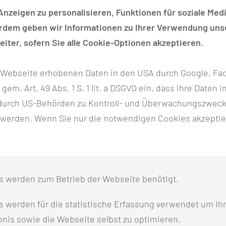
ation empfohlen: Die Wirksamkeit der Behandlung kann a
nzeigen zu personalisieren, Funktionen für soziale Medi
rs natürlich von Nutzen (Operation in den neuen Grenzen
erdem geben wir Informationen zu Ihrer Verwendung unse
e Applikation der Chemotherapie bevorzugt: Die in kürzere
iter, sofern Sie alle Cookie-Optionen akzeptieren.
r Webseite erhobenen Daten in den USA durch Google, Fac
rcharakter:
h gem. Art. 49 Abs. 1 S. 1 lit. a DSGVO ein, dass Ihre Date
n): 4x Epirubicin/Cyclophosphamid gefolgt von Paclitaxe
n durch US-Behörden zu Kontroll- und Überwachungszwec
 werden. Wenn Sie nur die notwendigen Cookies akzeptie
ntinhibitoren („Immunaktivierungstherapie“). Wurde der T
rapie eine Tablettenbehandlung mit Capecitabin empfohle
s werden zum Betrieb der Webseite benötigt.
ation mit speziellen Antikörpern gegen HER2: Trastuzuma
 werden für die statistische Erfassung verwendet um Ihr
ere Therapie nach dem Ansprechen und der primären Aus
nis sowie die Webseite selbst zu optimieren.