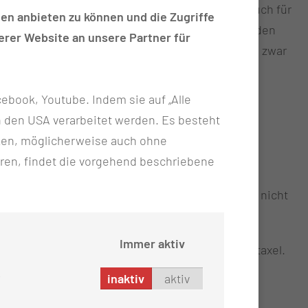
nhand der Tumorgröße nachvollzogen werden. Auch für
en anbieten zu können und die Zugriffe
 des Tumors). Gerade bei jungen und sonst gesunden
rer Website an unsere Partner für
r Zeit durchgeführte Behandlung ist für die Frau zwar
ebook, Youtube. Indem sie auf „Alle
n in den USA verarbeitet werden. Es besteht
l in Kombination mit Carboplatin für weitere 12
ken, möglicherweise auch ohne
ren, findet die vorgehend beschriebene
umor bis zur Operation durch die Chemotherapie nicht
n.
Immer aktiv
b und Pertuzumab. Zusätzlich wöchentlich Paclitaxel.
inaktiv
aktiv
dehnung des Tumors: