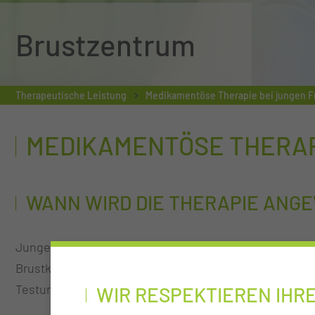
Brustzentrum
Therapeutische Leistung
Medikamentöse Therapie bei jungen F
MEDIKAMENTÖSE THERAP
WANN WIRD DIE THERAPIE ANG
Junge Frauen erhalten überproportional häufiger eine
Brustkrebs erkranken, zum anderen, weil der Tumor be
Testungen bei Hormonrezeptor positiven Brustkrebs in
WIR RESPEKTIEREN IHR