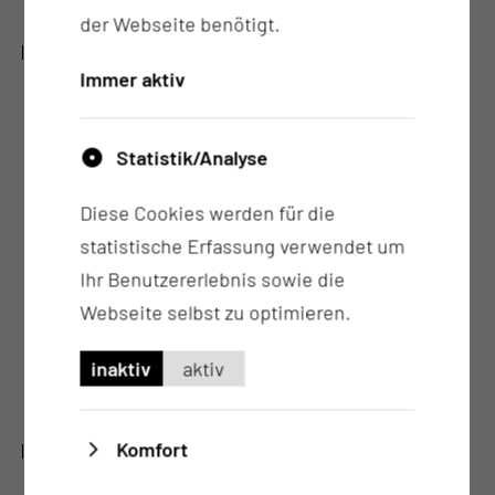
Erlernen von Kompensationsstrategien
der Webseite benötigt.
SENSOMOTORISCH-PERZEPTIVE BEHANDLUNG
Immer aktiv
Stabilisierung oder Aufbau der Sensibilität
verschiedener Modalitäten
Statistik/Analyse
Entwicklung oder Verbesserung der
Körperwahrnehmung und des Körperschemas
Diese Cookies werden für die
Entwicklung oder Besserung der
statistische Erfassung verwendet um
Gleichgewichtsfunktionen und der Haltung
Ihr Benutzererlebnis sowie die
Aufbau oder Stabilisierung aktiver
Webseite selbst zu optimieren.
Bewegungsfunktionen unter Einbeziehung
spezifischer Behandlungsverfahren wie z.B.
inaktiv
aktiv
Perfetti
Komfort
WEITERE ANGEBOTE