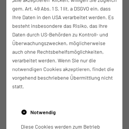
Stabilisierung oder Besserung globaler
gem. Art. 49 Abs. 1 S. 1 lit. a DSGVO ein, dass
mentaler Funktionen, wie
Ihre Daten in den USA verarbeitet werden. Es
der psychischen Energie, des Antriebs
besteht insbesondere das Risiko, das Ihre
und des Schlafes
Daten durch US-Behörden zu Kontroll- und
globaler psychosozialer Funktionen
Überwachungszwecken, möglicherweise
Stabilisierung oder Besserung spezifischer
auch ohne Rechtsbehelfsmöglichkeiten,
mentaler Funktionen, wie
verarbeitet werden. Wenn Sie nur die
der Psychomotorik
notwendigen Cookies akzeptieren, findet die
der Emotionen
vorgehend beschriebene Übermittlung nicht
der Handlungsplanung
statt.
Entwicklung oder Wiederherstellung und
Erhalt von Aktivitäten z.B. Tagesstrukturierung
Stärkung der Eigenverantwortlichkeit, des
Notwendig
Selbstvertrauens und der
Entscheidungsfähigkeit
Diese Cookies werden zum Betrieb