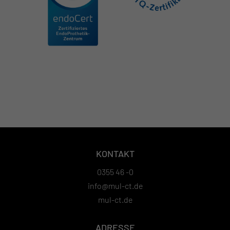
KONTAKT
0355 46 -0
info@mul-ct.de
mul-ct.de
ADRESSE