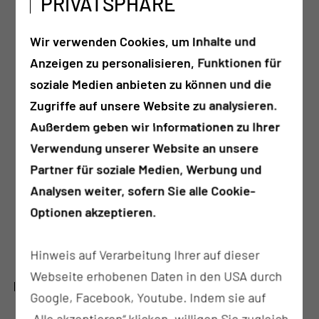
PRIVATSPHÄRE
sowie daraus resultierenden
Fähigkeitsstörungen
Wir verwenden Cookies, um Inhalte und
Behandlung nach schweren Krankheiten oder
Anzeigen zu personalisieren, Funktionen für
Therapiemaßnahmen wie Chemo- oder
soziale Medien anbieten zu können und die
Bestrahlungstherapie
Zugriffe auf unsere Website zu analysieren.
Wiederherstellung und Optimierung der
Außerdem geben wir Informationen zu Ihrer
kognitiven sowie intellektuellen Funktionen
Verwendung unserer Website an unsere
z.B.
Partner für soziale Medien, Werbung und
Konzentrationsfähigkeit
Analysen weiter, sofern Sie alle Cookie-
Merkfähigkeit
Optionen akzeptieren.
Kurz- oder Langzeitgedächtnis
Orientierungssinn
Hinweis auf Verarbeitung Ihrer auf dieser
Webseite erhobenen Daten in den USA durch
PSYCHISCH-FUNKTIONELLE BEHANDLUNG
Google, Facebook, Youtube. Indem sie auf
„Alle akzeptieren“ klicken, willigen Sie zugleich