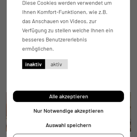
Hilfsmittelversorgung
Diese Cookies werden verwendet um
Erotherapeutischer Schienenbau
Ihnen Komfort-Funktionen, wie z.B.
Klangschalentherapie
das Anschauen von Videos, zur
individuell im Bereich angepasste
Verfügung zu stellen welche Ihnen ein
Schienenversorgung
besseres Benutzererlebnis
Kinesio Taping obere Extremität
ermöglichen.
Medical Flossing obere Extremität
inaktiv
aktiv
Spiegeltherapie
Handtherapie
Alle akzeptieren
Nur Notwendige akzeptieren
Auswahl speichern