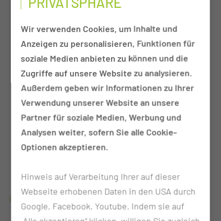
PRIVATSPHÄRE
sowie daraus resultierenden
Fähigkeitsstörungen
Wir verwenden Cookies, um Inhalte und
Behandlung nach schweren Krankheiten oder
Anzeigen zu personalisieren, Funktionen für
Therapiemaßnahmen wie Chemo- oder
soziale Medien anbieten zu können und die
Bestrahlungstherapie
Zugriffe auf unsere Website zu analysieren.
Wiederherstellung und Optimierung der
Außerdem geben wir Informationen zu Ihrer
kognitiven sowie intellektuellen Funktionen
Verwendung unserer Website an unsere
z.B.
Partner für soziale Medien, Werbung und
Konzentrationsfähigkeit
Analysen weiter, sofern Sie alle Cookie-
Merkfähigkeit
Optionen akzeptieren.
Kurz- oder Langzeitgedächtnis
Orientierungssinn
Hinweis auf Verarbeitung Ihrer auf dieser
Webseite erhobenen Daten in den USA durch
PSYCHISCH-FUNKTIONELLE BEHANDLUNG
Google, Facebook, Youtube. Indem sie auf
„Alle akzeptieren“ klicken, willigen Sie zugleich