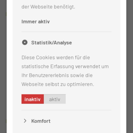
Erlernen von Kompensationsstrategien
der Webseite benötigt.
SENSOMOTORISCH-PERZEPTIVE BEHANDLUNG
Immer aktiv
Stabilisierung oder Aufbau der Sensibilität
verschiedener Modalitäten
Statistik/Analyse
Entwicklung oder Verbesserung der
Körperwahrnehmung und des Körperschemas
Diese Cookies werden für die
Entwicklung oder Besserung der
statistische Erfassung verwendet um
Gleichgewichtsfunktionen und der Haltung
Ihr Benutzererlebnis sowie die
Aufbau oder Stabilisierung aktiver
Webseite selbst zu optimieren.
Bewegungsfunktionen unter Einbeziehung
spezifischer Behandlungsverfahren wie z.B.
inaktiv
aktiv
Perfetti
Komfort
WEITERE ANGEBOTE