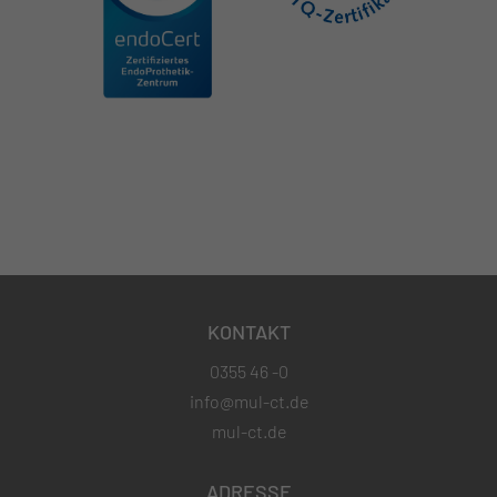
KONTAKT
0355 46 -0
info@mul-ct.de
mul-ct.de
ADRESSE