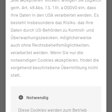
Stabilisierung oder Besserung globaler
gem. Art. 49 Abs. 1 S. 1 lit. a DSGVO ein, dass
mentaler Funktionen, wie
Ihre Daten in den USA verarbeitet werden. Es
der psychischen Energie, des Antriebs
besteht insbesondere das Risiko, das Ihre
und des Schlafes
Daten durch US-Behörden zu Kontroll- und
globaler psychosozialer Funktionen
Überwachungszwecken, möglicherweise
Stabilisierung oder Besserung spezifischer
auch ohne Rechtsbehelfsmöglichkeiten,
mentaler Funktionen, wie
verarbeitet werden. Wenn Sie nur die
der Psychomotorik
notwendigen Cookies akzeptieren, findet die
der Emotionen
vorgehend beschriebene Übermittlung nicht
der Handlungsplanung
statt.
Entwicklung oder Wiederherstellung und
Erhalt von Aktivitäten z.B. Tagesstrukturierung
Stärkung der Eigenverantwortlichkeit, des
Notwendig
Selbstvertrauens und der
Entscheidungsfähigkeit
Diese Cookies werden zum Betrieb