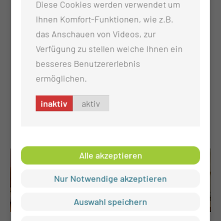
Hilfsmittelversorgung
Diese Cookies werden verwendet um
Erotherapeutischer Schienenbau
Ihnen Komfort-Funktionen, wie z.B.
Klangschalentherapie
das Anschauen von Videos, zur
individuell im Bereich angepasste
Verfügung zu stellen welche Ihnen ein
Schienenversorgung
besseres Benutzererlebnis
Kinesio Taping obere Extremität
ermöglichen.
Medical Flossing obere Extremität
inaktiv
aktiv
Spiegeltherapie
Handtherapie
Alle akzeptieren
Nur Notwendige akzeptieren
Auswahl speichern