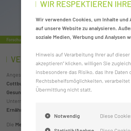
WIR RESPEKTIEREN IHR
Wir verwenden Cookies, um Inhalte und A
auf unsere Website zu analysieren. Auß
soziale Medien, Werbung und Analysen we
Forschungsprojekt
Modellregion Gesundheit Lausitz - NEU
V
Hinweis auf Verarbeitung Ihrer auf diese
VERMITTLUNG VON GESUNDHEI
akzeptieren“ klicken, willigen Sie zugleic
insbesondere das Risiko, das Ihre Date
Angesichts abnehmender Gesundheitskompetenz der deut
Rechtsbehelfsmöglichkeiten, verarbeitet
Cottbuser Schulen“
einen neuen Ansatz: in enger Zusa
Übermittlung nicht statt.
Gesundheitsbotschafter
geschult, um Schulen ein zu
Unterrichtsmaterialien zielen auf die Förderung allt
Ernährung sowie die Orientierung im Gesundheits- u
Notwendig
Diese Cookie
Die
Medizinische Universität Lausitz – Carl Thiem
koop
Statistik/Analyse
Diese Cookies