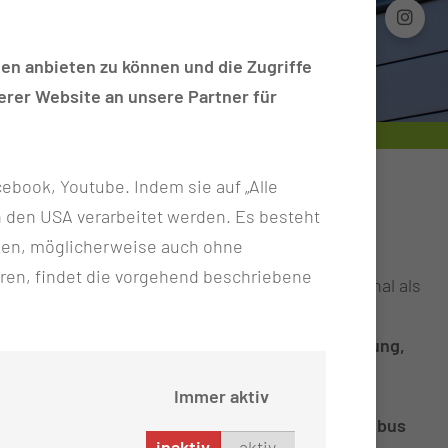
en anbieten zu können und die Zugriffe
rer Website an unsere Partner für
ebook, Youtube. Indem sie auf „Alle
n in den USA verarbeitet werden. Es besteht
ken, möglicherweise auch ohne
lgt die Initiative
„Gesundheitsbotschafter an
ren, findet die vorgehend beschriebene
 Schuljahr 2025/2026 wird qualifiziertes Personal als
tenzen bereitzustellen. Die evidenzbasierten
 B.
psychische und digitale Gesundheit, Bewegung,
Immer aktiv
alen Akteuren, darunter der
Rettungsdienst Cottbus
inaktiv
aktiv