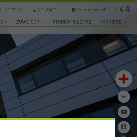
A
A
A
LAGEPLAN
KONTAKT
Kontrastansicht
NG
ZUWEISER
STUDIUM & LEHRE
KARRIERE