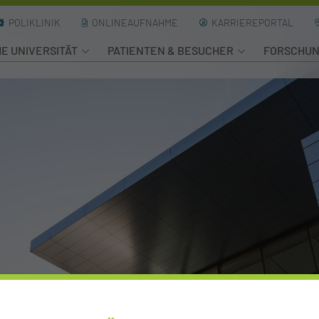
POLIKLINIK
ONLINEAUFNAHME
KARRIEREPORTAL
HE UNIVERSITÄT
PATIENTEN & BESUCHER
FORSCHU