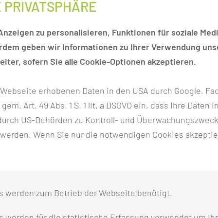
E PRIVATSPHÄRE
nzeigen zu personalisieren, Funktionen für soziale Medi
erdem geben wir Informationen zu Ihrer Verwendung unse
iter, sofern Sie alle Cookie-Optionen akzeptieren.
ermittlung von Gesundheitskompetenz an Schulen
r Webseite erhobenen Daten in den USA durch Google, Fac
TSKOMPETENZ AN SCHULEN
h gem. Art. 49 Abs. 1 S. 1 lit. a DSGVO ein, dass Ihre Date
n durch US-Behörden zu Kontroll- und Überwachungszwec
schen Bevölkerung (bspw. Schaeffler et al., 2021) verfo
 werden. Wenn Sie nur die notwendigen Cookies akzeptie
mmenarbeit mit (vorerst) ausgewählten Projektschulen im
sätzliches Angebot zur Vermittlung von Gesundheitskompe
agsrelevanter Gesundheitskompetenzen in Bereichen wie z.
nd Sozialsystem
.
s werden zum Betrieb der Webseite benötigt.
eriert hierfür mit erfahrenen regionalen und überregion
 werden für die statistische Erfassung verwendet um Ihr