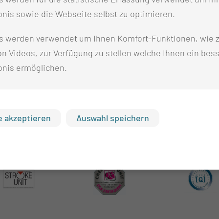
tung Gesundheitswissen
. Sie erweitern das Themenspekt
nis sowie die Webseite selbst zu optimieren.
estrebt.
s werden verwendet um Ihnen Komfort-Funktionen, wie z
h sinnvoll zu nutzen, als auch zur systematischen Förde
n Videos, zur Verfügung zu stellen welche Ihnen ein bes
tung schulischer Strukturen, zur Stärkung der regionale
bnis ermöglichen.
ird durch geeignete Evaluationsmaßnahmen begleitet, wo
 akzeptieren
Auswahl speichern