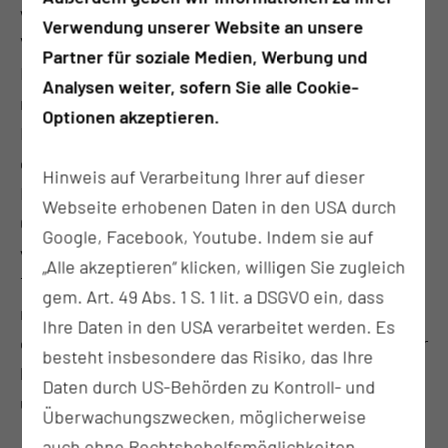
werden durch das Nasenloch, teilweise unter
Verwendung unserer Website an unsere
Verwendung von Videoendoskopen, durchgeführt.
Partner für soziale Medien, Werbung und
Eine sichtbare Narbe entsteht somit nicht. In
Analysen weiter, sofern Sie alle Cookie-
manchen Fällen kann es aber notwendig sein eine
Optionen akzeptieren.
Nasenbegradigung als offene Operation
durchzuführen, was eine kleine Narbe am
Hinweis auf Verarbeitung Ihrer auf dieser
Nasensteg bedeutet. Die Nase ist unmittelbar nach
Webseite erhobenen Daten in den USA durch
Operation tamponiert, um eine Nachblutung zu
Google, Facebook, Youtube. Indem sie auf
verhindern. In aller Regel wird die Tamponade am 2.
„Alle akzeptieren“ klicken, willigen Sie zugleich
Tag nach der Operation gezogen und Sie können
gem. Art. 49 Abs. 1 S. 1 lit. a DSGVO ein, dass
nach einer kurzen Wartezeit noch an diesem Tag
Ihre Daten in den USA verarbeitet werden. Es
entlassen werden. Die Nachsorge erfolgte entweder
besteht insbesondere das Risiko, das Ihre
bei Ihrer/m HNO-Arzt / HNO-Ärztin zu Hause oder in
Daten durch US-Behörden zu Kontroll- und
unserer Klinik.
Überwachungszwecken, möglicherweise
auch ohne Rechtsbehelfsmöglichkeiten,