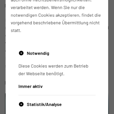
WAS IST ZU BEACHTEN?
verarbeitet werden. Wenn Sie nur die
notwendigen Cookies akzeptieren, findet die
Nach Entlassung aus der Klinik muss die Nase
vorgehend beschriebene Übermittlung nicht
mittels Salbe durch Sie gepflegt werden. Begleitend
statt.
dazu erfolgen HNO-ärztliche Nachkontrollen. Eine
weitgehende Abheilung ist nach ca. 2 Wochen zu
erwarten. Nach diesem Zeitpunkt sind Sie in aller
Notwendig
Regel wieder arbeitsfähig und können Ihren
sportlichen Betätigungen wieder nachgehen.
Diese Cookies werden zum Betrieb
der Webseite benötigt.
WO FINDE ICH WEITERE INFORMATIONEN?
Immer aktiv
Statistik/Analyse