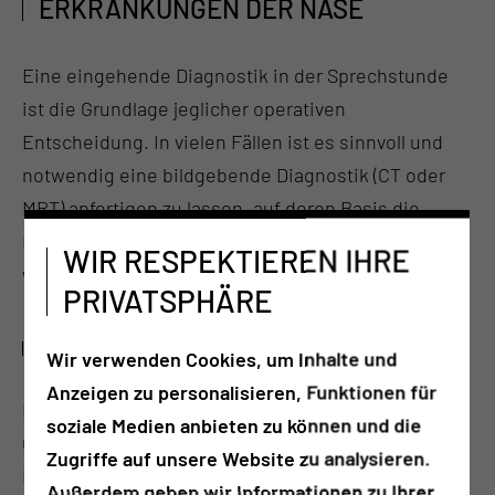
ERKRANKUNGEN DER NASE
Eine eingehende Diagnostik in der Sprechstunde
ist die Grundlage jeglicher operativen
Entscheidung. In vielen Fällen ist es sinnvoll und
notwendig eine bildgebende Diagnostik (CT oder
MRT) anfertigen zu lassen, auf deren Basis die
Entscheidung zur Operation mit Ihnen getroffen
WIR RESPEKTIEREN IHRE
wird.
PRIVATSPHÄRE
WIE IST DER ABLAUF DER OPERATION?
Wir verwenden Cookies, um Inhalte und
Anzeigen zu personalisieren, Funktionen für
Der operative Eingriff findet in Vollnarkose statt.
soziale Medien anbieten zu können und die
Operationen an der Nasenscheidewand, den
Zugriffe auf unsere Website zu analysieren.
Nasenmuscheln und den Nasennebenhöhlen
Außerdem geben wir Informationen zu Ihrer