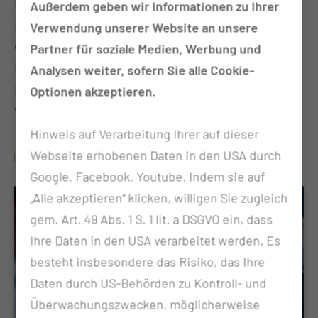
Beeinträchtigungen nach einer Therapie kommen.
Außerdem geben wir Informationen zu Ihrer
Es kann vorkommen, dass Körperteile nicht
Verwendung unserer Website an unsere
erhalten oder wiederhergestellt werden können.
Partner für soziale Medien, Werbung und
Die entstandenen funktionellen und ästhetischen
Analysen weiter, sofern Sie alle Cookie-
Defizite können durch Epithesen kompensiert
Optionen akzeptieren.
werden.
Hinweis auf Verarbeitung Ihrer auf dieser
Webseite erhobenen Daten in den USA durch
WO FINDE ICH WEITERE INFORMATIONEN?
Google, Facebook, Youtube. Indem sie auf
„Alle akzeptieren“ klicken, willigen Sie zugleich
gem. Art. 49 Abs. 1 S. 1 lit. a DSGVO ein, dass
Ihre Daten in den USA verarbeitet werden. Es
besteht insbesondere das Risiko, das Ihre
Daten durch US-Behörden zu Kontroll- und
Überwachungszwecken, möglicherweise