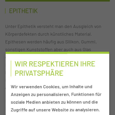
EPITHETIK
Unter Epithetik versteht man den Ausgleich von
Körperdefekten durch künstliches Material.
Epithesen werden häufig aus Silikon, Gummi,
sonstigen Kunststoffen aber auch aus Glas
gefertigt. Sie werden durch speziell ausgebildete
WIR RESPEKTIEREN IHRE
Epithetikerinnen und Epithetikern individuell
PRIVATSPHÄRE
hergestellt, wobei hohe Ansprüche an die
Passgenauigkeit und Ästhetik von Epithesen
Wir verwenden Cookies, um Inhalte und
gestellt werden.
Anzeigen zu personalisieren, Funktionen für
Im Rahmen einer Tumortherapie im Kopf-Hals-
soziale Medien anbieten zu können und die
Bereich kann es zu funktionelle und ästhetischen
Zugriffe auf unsere Website zu analysieren.