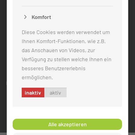
0355 46 -0
info@mul-ct.de
Komfort
mul-ct.de
Diese Cookies werden verwendet um
ADRESSE
Ihnen Komfort-Funktionen, wie z.B.
das Anschauen von Videos, zur
Medizinische Universität Lausitz - Carl Thiem
Thiemstr. 111
Verfügung zu stellen welche Ihnen ein
03048 Cottbus
besseres Benutzererlebnis
ermöglichen.
RECHTLICHES
inaktiv
aktiv
Impressum
Datenschutz
Cookie-Einstellungen
Alle akzeptieren