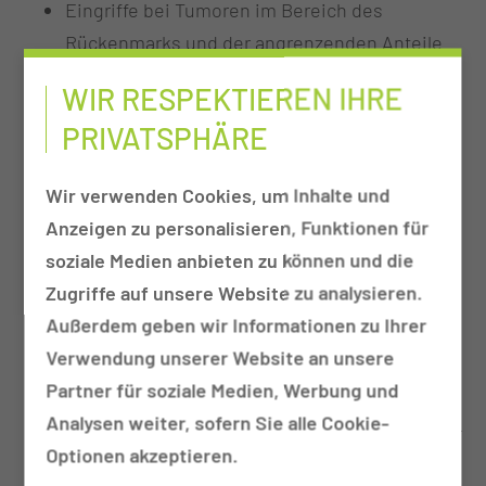
Eingriffe bei Tumoren im Bereich des
Rückenmarks und der angrenzenden Anteile
der Wirbelsäule
WIR RESPEKTIEREN IHRE
Eingriffe bei Gefäßmissbildungen im Bereich
PRIVATSPHÄRE
des Rückenmarks (z.B. arteriovenöse
Malformation, durale arteriovenöse Fisteln)
Wir verwenden Cookies, um Inhalte und
Eingriffe bei Höhlenbildungen im Rückenmark
Anzeigen zu personalisieren, Funktionen für
(Syringomyelie, Syringobulbie, Hydromyelie)
soziale Medien anbieten zu können und die
jeglicher Genese
Zugriffe auf unsere Website zu analysieren.
Eingriffe bei kongenitalen Veränderungen, z.B.
Außerdem geben wir Informationen zu Ihrer
Arachnoidalzysten, Tethered-cord,
Verwendung unserer Website an unsere
Meningomyelocelen, diversen
Partner für soziale Medien, Werbung und
Spaltmissbildungen (z.B. Diastematomyelie)
Analysen weiter, sofern Sie alle Cookie-
Eingriffe bei degenerativen Erkrankungen aller
Optionen akzeptieren.
Abschnitte der Wirbelsäule, z.B.