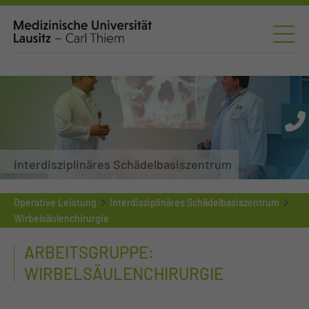
Interdisziplinäres Schädelbasiszentrum
Operative Leistung
Interdisziplinäres Schädelbasiszentrum
Wirbelsäulenchirurgie
ARBEITSGRUPPE:
WIRBELSÄULENCHIRURGIE