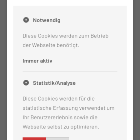
Stabilisierende Eingriffe in allen
Wirbelsäulenabschnitten bei jeglicher Genese
Notwendig
(ventrale Plattenstabilisation,
Wirbelkörperersatz einschließlich
Diese Cookies werden zum Betrieb
transthorakalem und retroperitonealem bzw.
der Webseite benötigt.
transabdominellem Zugangsweg; von dorsal:
transpedikuläre Verschraubung)
Immer aktiv
Spinale Navigation am LED-gesteuerten
Röntgenbildwandler bzw. am präoperativ
Statistik/Analyse
erstellten Spiral-CT-Bild
Diagnostische Eingriffe: Biopsien im
Diese Cookies werden für die
Wirbelsäulen- und Rückenmarksbereich
statistische Erfassung verwendet um
Ihr Benutzererlebnis sowie die
Webseite selbst zu optimieren.