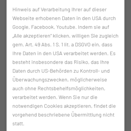
Spinalkanalstenosen, Bandscheibenvorfälle,
Hinweis auf Verarbeitung Ihrer auf dieser
Instabilitäten (Spondylolisthesis)
Webseite erhobenen Daten in den USA durch
Bandscheiben-Prothesen
Google, Facebook, Youtube. Indem sie auf
Eingriffe bei entzündlichen Veränderungen im
„Alle akzeptieren“ klicken, willigen Sie zugleich
Bereich des Spinalkanals, z.B. epiduraler
gem. Art. 49 Abs. 1 S. 1 lit. a DSGVO ein, dass
Abszess, Empyem, transorale Dens-axis-
Ihre Daten in den USA verarbeitet werden. Es
Resektion bei PCP einschließlich cranio-
besteht insbesondere das Risiko, das Ihre
cervicaler Stabilisierungsoperation
Daten durch US-Behörden zu Kontroll- und
Eingriffe bei spinalen Traumata mit
Überwachungszwecken, möglicherweise
Beteiligung nervaler Strukturen, alle
auch ohne Rechtsbehelfsmöglichkeiten,
Wirbelsäulenabschnitte betreffend, z.B. Dens-
verarbeitet werden. Wenn Sie nur die
Frakturen, Wirbelkörper-
notwendigen Cookies akzeptieren, findet die
kompressionsfrakturen, Luxationsfrakturen,
vorgehend beschriebene Übermittlung nicht
discoligamentäre Instabilitäten
statt.
Intraspinale Blutungen