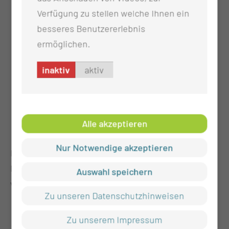
funktionelle Läsionen
Verfügung zu stellen welche Ihnen ein
Thermokoagulation bei Trigeminusneuralgie
besseres Benutzererlebnis
Mikrovasculäre Dekompression (JANETTA-
ermöglichen.
Operation)
inaktiv
aktiv
DREZ-Läsion bei Deafferenzierungsschmerz
CT-gestützte Facetteninfiltration
Durchleuchtungsgestützte ISG-Therapie
Alle akzeptieren
Intrathekale Pumpensysteme
Nur Notwendige akzeptieren
Implantation programmierbarer
Medikamentenpumpen zur intrathekalen Therapie
Auswahl speichern
von:
Zu unseren Datenschutzhinweisen
Chronischem Schmerz
Zu unserem Impressum
Spastik