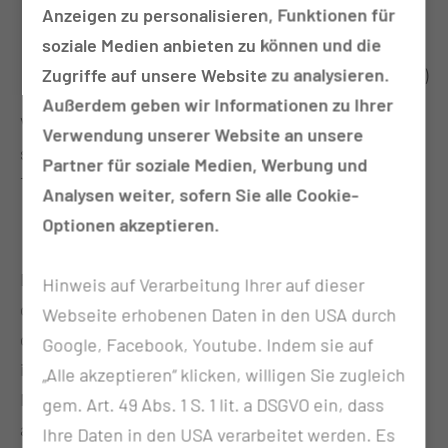
Anzeigen zu personalisieren, Funktionen für
Failed-Back-Surgery-Syndrom
soziale Medien anbieten zu können und die
Chronische radikuläre Schmerzen
Zugriffe auf unsere Website zu analysieren.
Komplexes regionales Schmerzsyndrom (CRPS)
Außerdem geben wir Informationen zu Ihrer
Vor der definitiven Implantation erfolgt eine
Verwendung unserer Website an unsere
strukturierte Testphase zur individuellen
Partner für soziale Medien, Werbung und
Therapiebeurteilung.
Analysen weiter, sofern Sie alle Cookie-
Optionen akzeptieren.
Periphere Nervenstimulation (PNS)
Die periphere Nervenstimulation ist ein Verfahren
Hinweis auf Verarbeitung Ihrer auf dieser
der Neuromodulation, bei dem feinste Elektroden
Webseite erhobenen Daten in den USA durch
gezielt in die Nähe eines peripheren Nervs
Google, Facebook, Youtube. Indem sie auf
implantiert werden. Über einen implantierten
„Alle akzeptieren“ klicken, willigen Sie zugleich
Neurostimulator werden elektrische Impulse
gem. Art. 49 Abs. 1 S. 1 lit. a DSGVO ein, dass
abgegeben, die die Schmerzweiterleitung
Ihre Daten in den USA verarbeitet werden. Es