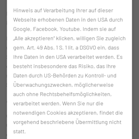
Hinweis auf Verarbeitung Ihrer auf dieser
Die meisten Operationen an Speicheldrüsen finden
Webseite erhobenen Daten in den USA durch
in Vollnarkose statt.
Google, Facebook, Youtube. Indem sie auf
„Alle akzeptieren“ klicken, willigen Sie zugleich
In manchen Fällen ist es möglich den Speichelstein
gem. Art. 49 Abs. 1 S. 1 lit. a DSGVO ein, dass
über ein dünnes Endoskop, welches über den
Ihre Daten in den USA verarbeitet werden. Es
Speichelgang eingeführt wird, zu entfernen. Sollte
besteht insbesondere das Risiko, das Ihre
dies nicht möglich sein, kann der Stein oder – wenn
Daten durch US-Behörden zu Kontroll- und
nötig - die gesamte Speicheldrüse über einen
Überwachungszwecken, möglicherweise
Schnitt von außen entfernt werden.
auch ohne Rechtsbehelfsmöglichkeiten,
Neuromonitoring und Mikroskopie
verarbeitet werden. Wenn Sie nur die
notwendigen Cookies akzeptieren, findet die
Operationen an den großen Speicheldrüsen (v.a. der
vorgehend beschriebene Übermittlung nicht
Ohrspeicheldrüse) werden unter Nervenmonitoring
statt.
durchgeführt. Das bedeutet, dass der Gesichtsnerv,