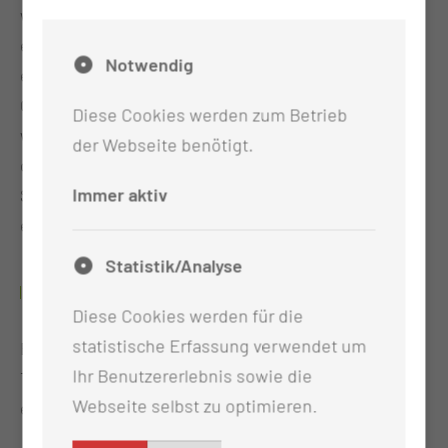
welcher durch die Ohrspeicheldrüse verläuft, mit
einem technischen System lokalisiert, er dadurch
Notwendig
erkennbar gemacht wird und so während der
Operation geschützt werden kann. Die Eingriffe
Diese Cookies werden zum Betrieb
werden unter Vergrößerung durch ein Mikroskop
der Webseite benötigt.
oder Vergrößerungsbrille durchgeführt.ie gesamte
Immer aktiv
Speicheldrüse über einen Schnitt von außen
entfernt werden.
Statistik/Analyse
WAS IST ZU BEACHTEN?
Diese Cookies werden für die
statistische Erfassung verwendet um
Bei Bedarf der Fadenentfernung wird nach 7 bis 10
Ihr Benutzererlebnis sowie die
Tagen ein Termin Besprechung des Befundes und
Webseite selbst zu optimieren.
einer eventuellen Fadenentfernung vereinbart.