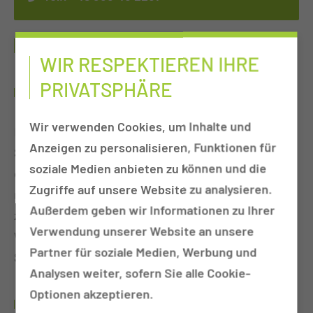
SPEICHELGANGSENDOSKOPIE
WIR RESPEKTIEREN IHRE
PRIVATSPHÄRE
WAS SIND GRÜNDE FÜR DIE OPERATION?
Wir verwenden Cookies, um Inhalte und
Die großen Kopfspeicheldrüsen können
Anzeigen zu personalisieren, Funktionen für
Speichelsteine (ähnlich wie Nierensteine)
soziale Medien anbieten zu können und die
entwickeln, welche dazu führen, dass Speichel
Zugriffe auf unsere Website zu analysieren.
nicht mehr abfließen kann, sich in die Drüse
Außerdem geben wir Informationen zu Ihrer
zurückstaut und diese anschwellen lässt.
Verwendung unserer Website an unsere
Wiederholt auftretende Entzündungen der
Partner für soziale Medien, Werbung und
Speicheldrüsen können daraus folgen.
Analysen weiter, sofern Sie alle Cookie-
Optionen akzeptieren.
WIE IST DER ABLAUF DER OPERATION?