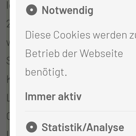
letzten Jahrzehnten des
Notwendig
20. Jahrhunderts
Diese Cookies werden 
wandelte sich das
Betrieb der Webseite
Spektrum der
benötigt.
Krankheitsbilder in der
Immer aktiv
Lungenheilkunde.
Chronisch obstruktive
Statistik/Analyse
Lungenkrankheiten und