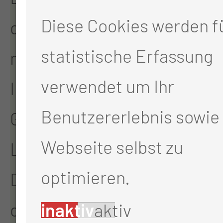
Diese Cookies werden fü
das Lungenkarzinom
statistische Erfassung
nahmen an Bedeutung zu.
verwendet um Ihr
Im Jahre 2007 endet die
Benutzererlebnis sowie 
Geschichte der
Webseite selbst zu
Lungenheilstätte Cottbus.
optimieren.
Die Lungenklinik zog an
den Hauptstandort.
inaktiv
aktiv