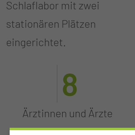
Schlaflabor mit zwei
stationären Plätzen
eingerichtet.
8
Ärztinnen und Ärzte