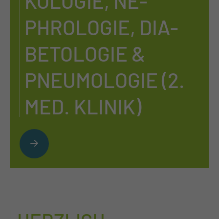
KO­LO­GIE, NE­
PHROLO­GIE, DIA­
BE­TO­LO­GIE &
PNEU­MO­LO­GIE (2.
MED. KLI­NIK)