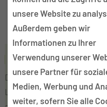
12.000
unsere Website zu analys
Behandlungen pro Jahr
Außerdem geben wir
Informationen zu Ihrer
Verwendung unserer Web
ZU UNSERER GESCHICHTE:
unsere Partner für sozial
Die Klinik für
Medien, Werbung und An
Lungenkrankheiten kann
weiter, sofern Sie alle Co
auf eine über 100-jährige