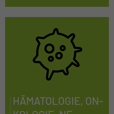
HÄ­MA­TO­LO­GIE, ON­