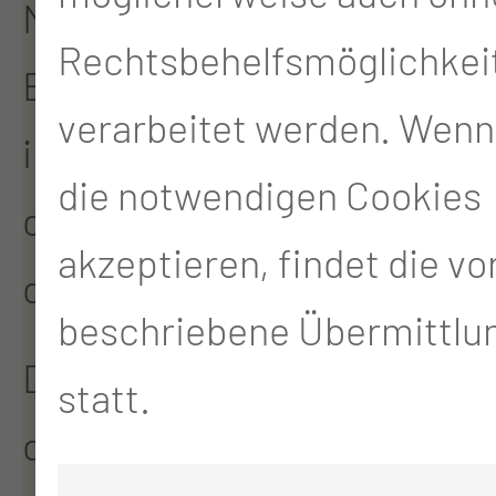
Mittelmeerfiebers, Dr.
Rechtsbehelfsmöglichkei
Bang aus Kopenhagen,
verarbeitet werden. Wenn
interessierte sich für
die notwendigen Cookies
diese Klinik und besuchte
akzeptieren, findet die v
diese im Jahre 1902.
beschriebene Übermittlun
Durch sinkende Fallzahlen
statt.
der Tuberkulose in den