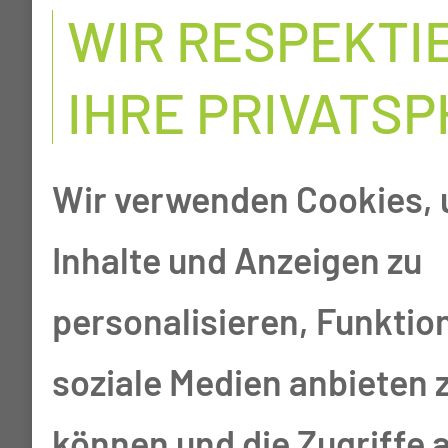
40
WIR RESPEKTI
IHRE PRIVATS
Betten + 20
Wir verwenden Cookies,
infektiologische Betten
Inhalte und Anzeigen zu
und 2 Betten im
personalisieren, Funktio
stationären Schlaflabor
soziale Medien anbieten 
können und die Zugriffe 