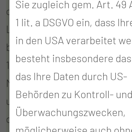
Sie zugleich gem. Art. 49 A
offenen
1 lit. a DSGVO ein, dass Ih
Lungentuberkulose
in den USA verarbeitet we
behandelt. Im September
besteht insbesondere das 
1901 besuchte der
das Ihre Daten durch US-
Mediziner Robert Koch
Behörden zu Kontroll- un
unsere Heilstätte. Auch
Überwachungszwecken,
der Entdecker des
möglicherweise auch ohn