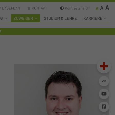
A
A
A
LAGEPLAN
KONTAKT
Kontrastansicht
NG
ZUWEISER
STUDIUM & LEHRE
KARRIERE
3