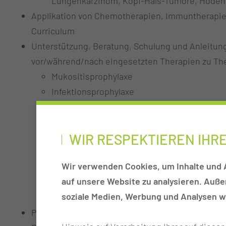
Lungenkarzinom, Kopf-Hals-Tumore, Hoden
Applikation von Chemotherapien, Immuntherapien
Curriculum
Unterstützung, Beratung, Schulung und Anleitun
vor/während/nach eingesetzten Therapien zu T
Mukositisprophylaxe
Infektionsprophylaxe
Blutbildveränderungen
Mangelernährung
WIR RESPEKTIEREN IHR
Fatique
Übelkeit/Erbrechen
Wir verwenden Cookies, um Inhalte und A
Obstipation/Diarrhoe
auf unsere Website zu analysieren. Auß
Alopezie (Haarausfall)
soziale Medien, Werbung und Analysen we
Kryokonservierung von Spermien/Eizellen
Pflegerische Versorgung von Patientinnen und P