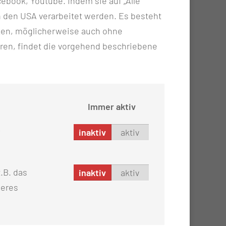
ebook, Youtube. Indem sie auf „Alle
n in den USA verarbeitet werden. Es besteht
ken, möglicherweise auch ohne
ren, findet die vorgehend beschriebene
Immer aktiv
inaktiv
aktiv
.B. das
inaktiv
aktiv
 MITARBEITER?
seres