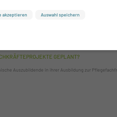
 mit abgeschlossener Weiterbildung in der Onkologie und
 akzeptieren
Auswahl speichern
fer
dentinnen und Pflegestudenten, MTL, MTR
 FACHKRÄFTEPROJEKTE GEPLANT?
ische Auszubildende in ihrer Ausbildung zur Pflegefachfr