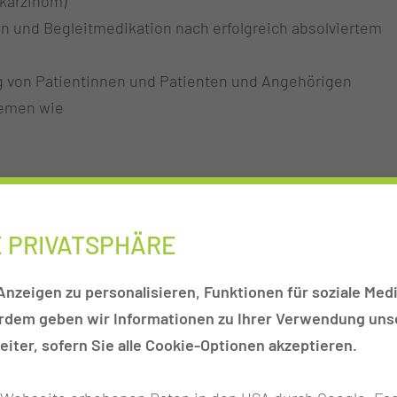
karzinom)
 und Begleitmedikation nach erfolgreich absolviertem
g von Patientinnen und Patienten und Angehörigen
hemen wie
E PRIVATSPHÄRE
nzeigen zu personalisieren, Funktionen für soziale Medi
erdem geben wir Informationen zu Ihrer Verwendung unse
iter, sofern Sie alle Cookie-Optionen akzeptieren.
atienten vor/während/nach autologer Stammzelltransplan