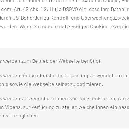
r Webseite erhobenen Daten in den USA durch Google, Fac
Leitlinienprogramm Onkologie – Supportive Therapie“
h gem. Art. 49 Abs. 1 S. 1 lit. a DSGVO ein, dass Ihre Date
n durch US-Behörden zu Kontroll- und Überwachungszwec
 werden. Wenn Sie nur die notwendigen Cookies akzeptie
tliche/pflegerische Versorgung
nkologische Pflege/Onkologische Fallbesprechung
E PFLEGE ANGEWENDET?
s werden zum Betrieb der Webseite benötigt.
che Onkologie)
 werden für die statistische Erfassung verwendet um Ihr
nis sowie die Webseite selbst zu optimieren.
s werden verwendet um Ihnen Komfort-Funktionen, wie z
N UNSERE MITARBEITERINNEN UND
n Videos, zur Verfügung zu stellen welche Ihnen ein bes
bnis ermöglichen.
disziplinären Team: