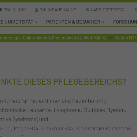
POLIKLINIK
ONLINEAUFNAHME
KARRIEREPORTAL
HE UNIVERSITÄT
PATIENTEN & BESUCHER
FORSCHU
ephrologie, Diabetologie & Pneumologie (2. Med. Klinik)
Station M2/
UNKTE DIESES PFLEGEBEREICHS?
mit Herz für Patientinnen und Patienten mit:
/chronische Leukämie, Lymphome, Multiples Myelom,
rative Syndrome) und
-Ca., Magen-Ca., Pankreas-Ca., Colorektale Karzinome,