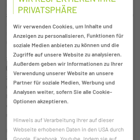
Liegt ein potentieller Konsum schon etwas länger
PRIVATSPHÄRE
zurück (keine aktuelle Wirkung) so können durch die
Kombination von extraktiven Verfahren mit LC-MS
Wir verwenden Cookies, um Inhalte und
Drogen/Missbrauchssubstanzen beispielsweise im
Anzeigen zu personalisieren, Funktionen für
Urin im Spurenbereich nachgewiesen werden.
soziale Medien anbieten zu können und die
Zugriffe auf unsere Website zu analysieren.
Soll im Zuge eines Abstinenzprogrammes ein initial
Außerdem geben wir Informationen zu Ihrer
(& ggf. im Verlauf mehrfach weiter) positiver Patient
Verwendung unserer Website an unsere
zum Ausschluss eines aktuellen Konsums
Partner für soziale Medien, Werbung und
überwacht werden, so können auch im Urin
Analysen weiter, sofern Sie alle Cookie-
halbquantitative, auf Creatinin normierte Werte
Optionen akzeptieren.
erstellt werden, die eine Aussage über einen
möglichen Nachkonsum erlauben.
Hinweis auf Verarbeitung Ihrer auf dieser
Webseite erhobenen Daten in den USA durch
Befindet sich der Proband in einem
Google, Facebook, Youtube. Indem sie auf
Substitutionsprogramm, so kann neben dem