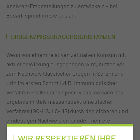
Analyten/Fragestellungen zu entwickeln – bei
Bedarf, sprechen Sie uns an.
DROGEN/MISSBRAUCHSSUBSTANZEN
Wenn von einem relativen zeitnahen Konsum mit
aktueller Wirkung ausgegangen wird, nutzen wir
zum Nachweis klassischer Drogen in Serum und
Urin im ersten Schritt i.d.R. immunologischer
Verfahren – fallen diese positiv aus, so kann das
Ergebnis mittels massenspektrometrischer
Verfahren (GC-MS, LC-MS) durch den sicheren und
eindeutigen Nachweis einer oder mehrerer
Substanzen verifiziert werden.
WIR RESPEKTIEREN IHRE