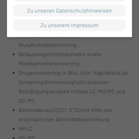
Drugmonitoring (auch Antibiotika),
Zu unseren Datenschutzhinweisen
systematischer toxikologischer Suchanalytik
Zu unserem Impressum
(24/7-Service)
forensisch akkreditierte
Blutalkoholbestimmung
Betäubungsmittelnachweis sowie
Medikamentenscreening
Drogenscreening in Blut, Urin, Kapillarblut als
Screening (immunologisch) und/oder
Bestätigungsanalytik mittels LC-MS/MS und
GC-MS
Alkoholabusus (CDT, ETG) mit Hilfe von
enzymatischer Aktivitätsbestimmung
HPLC
GC-MS