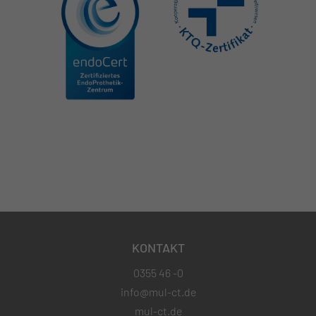
KONTAKT
0355 46 -0
info@mul-ct.de
mul-ct.de