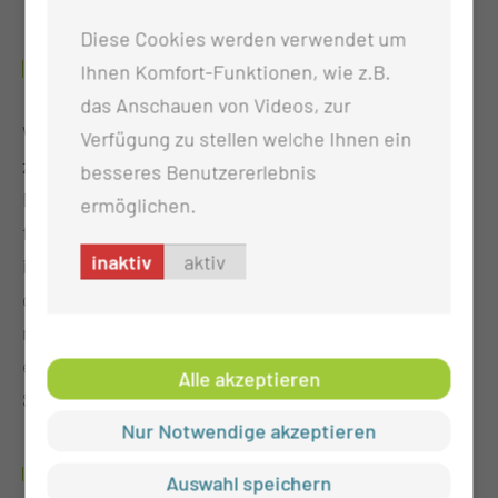
Diese Cookies werden verwendet um
FORENSIK
Ihnen Komfort-Funktionen, wie z.B.
das Anschauen von Videos, zur
Wir führen nach DIN 17025 akkreditierte Verfahren
Verfügung zu stellen welche Ihnen ein
zur Bestimmung von Blutalkohol, klassischen
besseres Benutzererlebnis
Drogen sowie Medikamentenwirkstoffen für
ermöglichen.
forensische Fragestellungen durch. Neben
inaktiv
aktiv
immunologischen Verfahren werden hier
größtenteils chromatographische und
massenspektrometrische Verfahren eingesetzt, die
einen beweissicheren Nachweis einer Vielzahl von
Alle akzeptieren
Substanzen erlauben.
Nur Notwendige akzeptieren
ZU UNSEREN LEISTUNGEN GEHÖREN:
Auswahl speichern