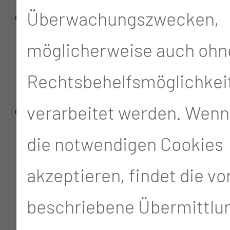
Zytomorphologie von
Überwachungszwecken,
Blut- und
möglicherweise auch ohn
Knochenmarkausstriche
Rechtsbehelfsmöglichkei
Zellzählung und –
verarbeitet werden. Wenn
differenzierung aus
die notwendigen Cookies
anderen Materialien,
akzeptieren, findet die v
wie z. B. Liquor,
beschriebene Übermittlun