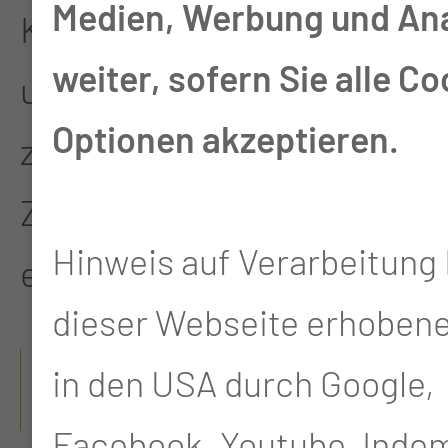
Medien, Werbung und An
Körperflüssigkeiten
weiter, sofern Sie alle Co
untersuchen und die
Optionen akzeptieren.
zelluläre
Zusammensetzung
Hinweis auf Verarbeitung 
ermitteln.
dieser Webseite erhoben
ZU UNSEREN
in den USA durch Google,
LEISTUNGEN GEHÖREN:
Facebook, Youtube. Indem