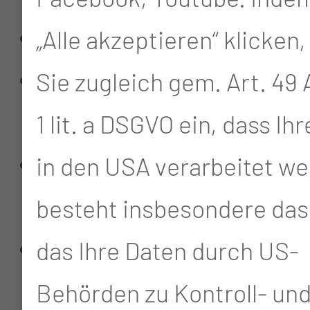
Kleines Blutbild
„Alle akzeptieren“ klicken,
Großes Blutbild
Sie zugleich gem. Art. 49 A
(Zelldifferenzierung)
1 lit. a DSGVO ein, dass Ih
Bestimmung von
in den USA verarbeitet we
Retikulozyten
besteht insbesondere das 
Bestimmung unreifer
das Ihre Daten durch US-
Thrombozyten
Behörden zu Kontroll- un