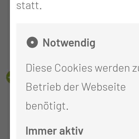
Bronchoalveoläre
statt.
Lavage, Aszites, u.a.
Körperflüssigkeiten
Notwendig
Diese Cookies werden 
ANSPRECHPARTNER
Betrieb der Webseite
benötigt.
Immer aktiv