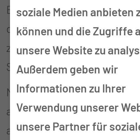
Blutbild und differenzieren
soziale Medien anbieten 
dabei die Leukozyten
können und die Zugriffe 
zusätzlich in einzelne
unsere Website zu analys
Subpopulationen.
Außerdem geben wir
Informationen zu Ihrer
Neben Blut können wir so
Verwendung unserer Web
auch Knochenmark oder
unsere Partner für sozial
andere