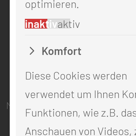
optimieren.
KONTAKT
inaktiv
aktiv
0355 46 -0
info@mul-ct.de
Komfort
mul-ct.de
Diese Cookies werden
ADRESSE
verwendet um Ihnen Ko
Medizinische Universität Lausit
Funktionen, wie z.B. da
Thiemstr. 111
Anschauen von Videos, 