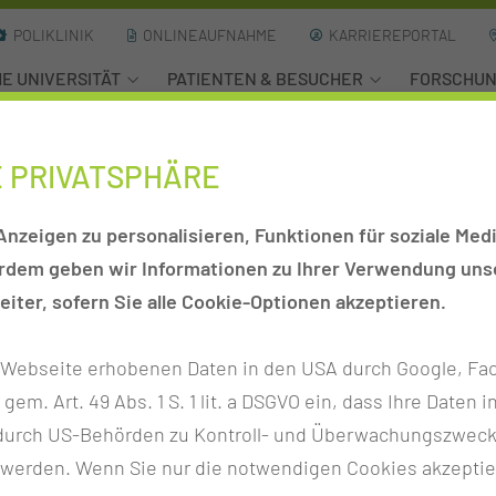
POLIKLINIK
ONLINEAUFNAHME
KARRIEREPORTAL
HE UNIVERSITÄT
PATIENTEN & BESUCHER
FORSCHU
ephrologie, Diabetologie & Pneumologie (2. Med. Klinik)
Express Che
E PRIVATSPHÄRE
 KLICK ZUM ZEITGEWINN
nzeigen zu personalisieren, Funktionen für soziale Medi
erdem geben wir Informationen zu Ihrer Verwendung unse
hnell und bequem „selbst im Klinikum aufnehmen“. In ein
iter, sofern Sie alle Cookie-Optionen akzeptieren.
tten selbstständig ihre Daten eingeben und verschiedene,
ieren des Einweisungsscheins - eine Bilderkennung scann
r Webseite erhobenen Daten in den USA durch Google, Fac
h gem. Art. 49 Abs. 1 S. 1 lit. a DSGVO ein, dass Ihre Date
n durch US-Behörden zu Kontroll- und Überwachungszwec
 werden. Wenn Sie nur die notwendigen Cookies akzeptie