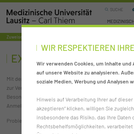
SUCHE
MEDIZINISC
Zuweiser
Einsendung von Proben
Hämatologie, Onkologie, N
WIR RESPEKTIEREN IHR
EXPRESS CHECK-IN - IHR
Wir verwenden Cookies, um Inhalte und A
auf unsere Website zu analysieren. Auß
Mit dem Express Check-In können Sie sich künftig sc
soziale Medien, Werbung und Analysen we
zur Verfügung, an denen Sie in nur 5 einfachen Schri
Besonders komfortabel und hilfreich ist das Fotograf
Hinweis auf Verarbeitung Ihrer auf diese
Anmeldeformulare.
akzeptieren“ klicken, willigen Sie zugleic
insbesondere das Risiko, das Ihre Date
Probieren Sie es selbst aus!
Rechtsbehelfsmöglichkeiten, verarbeitet