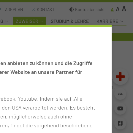
A
A
A
LAGEPLAN
KONTAKT
Kontrastansicht
NG
ZUWEISER
STUDIUM & LEHRE
KARRIERE
ck-In - Ihr Klick zum Zeitgewinn
en anbieten zu können und die Zugriffe
rer Website an unsere Partner für
em eigens eingerichteten Raum stehen dafür Tablets
 zur Anmeldung erforderliche Fragen beantworten.
t dabei die Daten und übernimmt sie auf die
ebook, Youtube. Indem sie auf „Alle
n in den USA verarbeitet werden. Es besteht
ken, möglicherweise auch ohne
ren, findet die vorgehend beschriebene