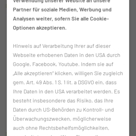
Verwendung unserer Website an unsere
UNSER ANGEBOT AUF EINEN BLICK:
Partner für soziale Medien, Werbung und
Analysen weiter, sofern Sie alle Cookie-
Monatliche Aufwandsentschädigung
Optionen akzeptieren.
Kostenfreie Unterkunft und Verpflegung
Strukturierte Ausbildungspläne und PJ-
Hinweis auf Verarbeitung Ihrer auf dieser
Curricula
Webseite erhobenen Daten in den USA durch
Umfangreiches Angebot an Fort- und
Google, Facebook, Youtube. Indem sie auf
Weiterbildung speziell für PJ´ler
„Alle akzeptieren“ klicken, willigen Sie zugleich
Interaktives chirurgisches PJ-Seminar
gem. Art. 49 Abs. 1 S. 1 lit. a DSGVO ein, dass
Zusätzlich Teilnahme an klinikinternen
Ihre Daten in den USA verarbeitet werden. Es
Fortbildungen und interdisziplinären
besteht insbesondere das Risiko, das Ihre
(Tumor-)Konferenzen
Daten durch US-Behörden zu Kontroll- und
Zentrale Information zum
Überwachungszwecken, möglicherweise
Veranstaltungsangebot per Email-Verteiler
auch ohne Rechtsbehelfsmöglichkeiten,
ZUSÄTZLICHE ANGEBOTE FÜR MEDIZINSTUDENTEN: