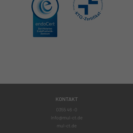
KONTAKT
0355 46 -0
info@mul-ct.de
mul-ct.de