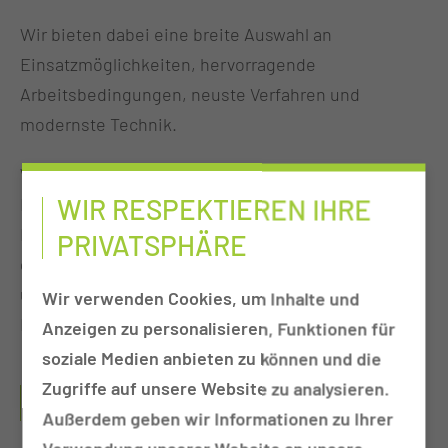
Wir bieten dabei eine breite Auswahl an
Einsatzmöglichkeiten, hervorragende
Arbeitsbedingungen, neuste Verfahren und
modernste Technik.
Während des Praktischen Jahres werden die
WIR RESPEKTIEREN IHRE
Medizinstudierenden vollständig in die Abläufe der
Kliniken integriert und begleiten die Patienten über
PRIVATSPHÄRE
den gesamten Klinikaufenthalt von der Aufnahme
über die Diagnostik und Therapie bis zur
Wir verwenden Cookies, um Inhalte und
Entlassung.
Anzeigen zu personalisieren, Funktionen für
soziale Medien anbieten zu können und die
Zugriffe auf unsere Website zu analysieren.
WELCHES LEISTUNGSANGEBOT BESTEHT FÜR
STUDENTEN?
Außerdem geben wir Informationen zu Ihrer