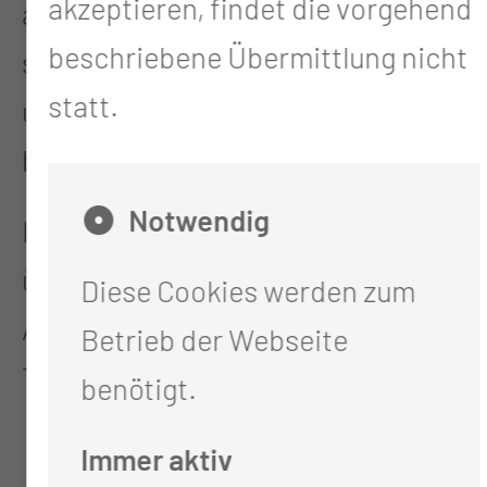
akzeptieren, findet die vorgehend
an ASV-Teammitgliedern, welche
beschriebene Übermittlung nicht
sich sowohl im Haus als auch in
statt.
unmittelbarer Nähe in Cottbus
befinden.
Notwendig
Im Weiteren finden Sie Auskunft
über die einzelnen ASV-
Diese Cookies werden zum
Ambulanzen und ihre
Betrieb der Webseite
Teammitglieder.
benötigt.
Immer aktiv