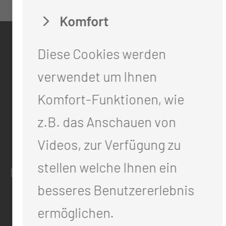
Komfort
KONTAKT
Diese Cookies werden
0355 46 -0
verwendet um Ihnen
info@mul-ct.de
Komfort-Funktionen, wie
mul-ct.de
z.B. das Anschauen von
Videos, zur Verfügung zu
ADRESSE
stellen welche Ihnen ein
Medizinische Universität Lausitz - Carl T
besseres Benutzererlebnis
Thiemstr. 111
ermöglichen.
03048 Cottbus