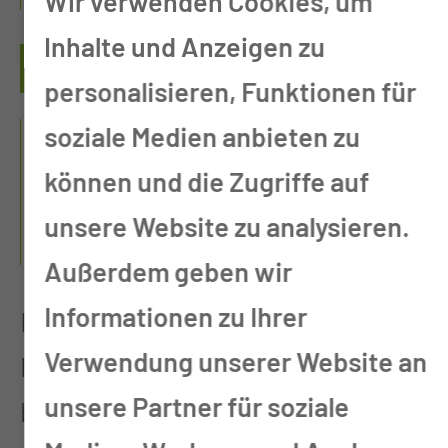
Wir verwenden Cookies, um
Inhalte und Anzeigen zu
personalisieren, Funktionen für
HERZLICH WILLKOMMEN IN
soziale Medien anbieten zu
DER AMBULANTEN
können und die Zugriffe auf
SPEZIALFACHÄRZTLICHEN
unsere Website zu analysieren.
VERSORGUNG (ASV)
Außerdem geben wir
Informationen zu Ihrer
Die ASV ist ein Angebot für
Verwendung unserer Website an
Patientinnen und Patienten mit
unsere Partner für soziale
bestimmten seltenen oder sehr