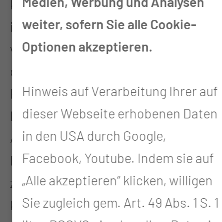
Medien, Werbung und Analysen
komplexen Krankheiten. Das Ziel
weiter, sofern Sie alle Cookie-
ist es, deren Versorgung zu
Optionen akzeptieren.
verbessern. Das Angebot wird von
der gesetzlichen
Hinweis auf Verarbeitung Ihrer auf
Krankenversicherung getragen.
dieser Webseite erhobenen Daten
In der ASV arbeiten Ärztinnen und
in den USA durch Google,
Ärzte verschiedener
Facebook, Youtube. Indem sie auf
Fachrichtungen in einem Team
„Alle akzeptieren“ klicken, willigen
zusammen, um gemeinsam und
Sie zugleich gem. Art. 49 Abs. 1 S. 1
koordiniert die medizinische