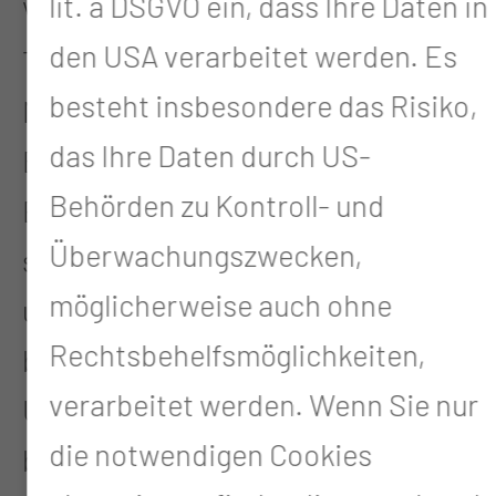
lit. a DSGVO ein, dass Ihre Daten in
Versorgung zu übernehmen. Alle
den USA verarbeitet werden. Es
Teammitglieder haben den
besteht insbesondere das Risiko,
Nachweis erbracht, dass sie für die
das Ihre Daten durch US-
Behandlung der jeweiligen
Behörden zu Kontroll- und
Erkrankung besonders qualifiziert
Überwachungszwecken,
sind und bereits viele Patientinnen
möglicherweise auch ohne
und Patienten mit dieser Krankheit
Rechtsbehelfsmöglichkeiten,
behandelt haben. Die Medizinische
verarbeitet werden. Wenn Sie nur
Universität Lausitz – Carl Thiem
die notwendigen Cookies
bietet ein umfassendes Spektrum