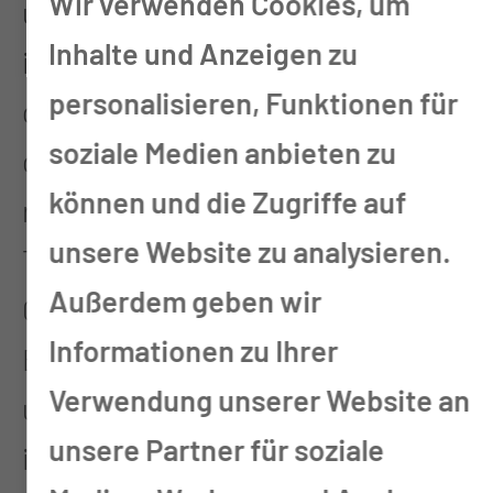
Wir verwenden Cookies, um
und modernste Verfahren
Inhalte und Anzeigen zu
individuell zur Anwendung
personalisieren, Funktionen für
gebracht. Der Schwerpunkt liegt
soziale Medien anbieten zu
dabei im Bereich der plastisch-
können und die Zugriffe auf
rekonstruktiven Verfahren in allen
unsere Website zu analysieren.
Teilbereichen der Mund-, Kiefer-,
Außerdem geben wir
Gesichtsregion, des Kopf-Hals-
Informationen zu Ihrer
Bereichs, des Rumpfes, der Brust
Verwendung unserer Website an
und der Extremitäten im Zuge der
unsere Partner für soziale
interdisziplinären Kooperation,