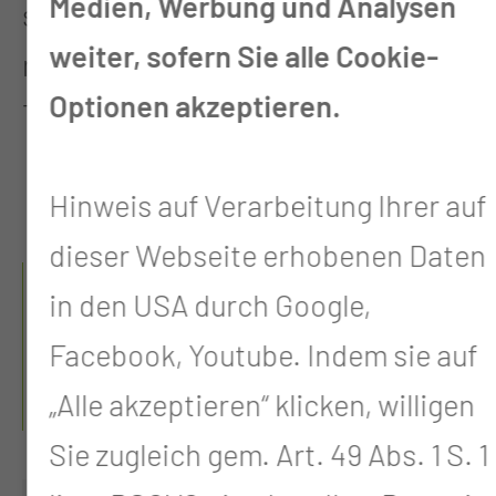
Medien, Werbung und Analysen
speziell mittels komplexer,
weiter, sofern Sie alle Cookie-
mikrovaskulärer
Optionen akzeptieren.
Transplantationstechniken.
Hinweis auf Verarbeitung Ihrer auf
dieser Webseite erhobenen Daten
UNSERE
in den USA durch Google,
ZERTIFIZIERTEN
Facebook, Youtube. Indem sie auf
ZENTREN
„Alle akzeptieren“ klicken, willigen
Sie zugleich gem. Art. 49 Abs. 1 S. 1