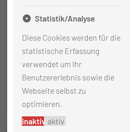
Statistik/Analyse
Diese Cookies werden für die
statistische Erfassung
Brustzentrum
verwendet um Ihr
Tel.:
+49 355 46 2370
Benutzererlebnis sowie die
Per E-Mail kontaktieren
Webseite selbst zu
optimieren.
inaktiv
aktiv
GALERIE