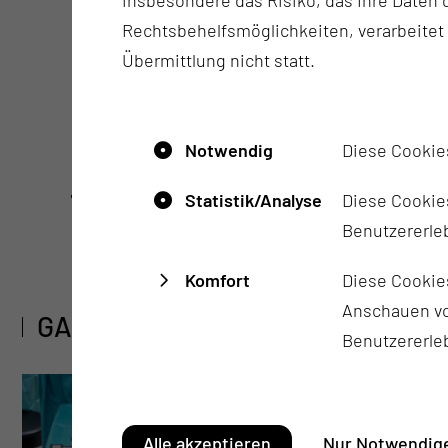
Rechtsbehelfsmöglichkeiten, verarbeitet
Übermittlung nicht statt.
Brustzentrum
Notwendig
Diese Cookie
Tel.:
+49 355 46 2370
Per E-Mail kontaktieren
Statistik/Analyse
Diese Cookies
Benutzererleb
Komfort
Diese Cookie
Anschauen vo
GALERIE
Benutzererle
Alle akzeptieren
Nur Notwendige