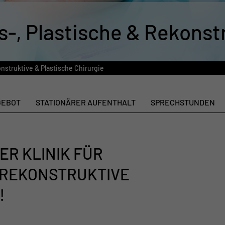
s-, Plastische & Rekonst
nstruktive & Plastische Chirurgie
GEBOT
STATIONÄRER AUFENTHALT
SPRECHSTUNDEN
ER KLINIK FÜR
, REKONSTRUKTIVE
!