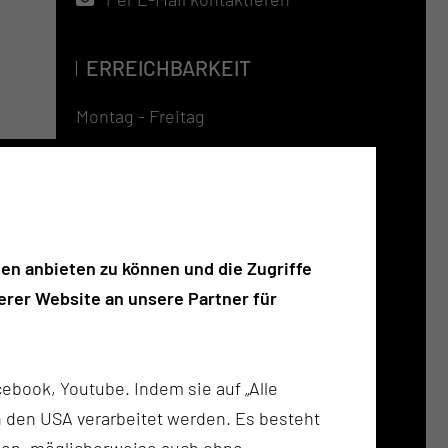
ERREICHBARKEIT
Montag - Freitag
08:00 - 15:00 Uhr
TERMINVERGABE
Tel.:
+49 355 46 1665 (Anmeldung
en anbieten zu können und die Zugriffe
Sprechstunde)
rer Website an unsere Partner für
Tel.:
+49 355 46 2502 (Anmeldung
Sprechstunde)
ebook, Youtube. Indem sie auf „Alle
Fax:
+49 355 46 3064
n in den USA verarbeitet werden. Es besteht
Per E-Mail kontaktieren
ken, möglicherweise auch ohne