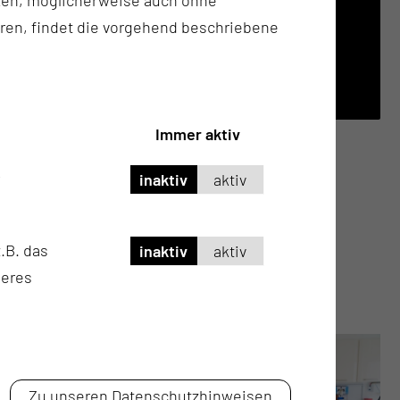
ren, findet die vorgehend beschriebene
SO FINDEN SIE UNS
finder.ctk.de
Immer aktiv
inaktiv
aktiv
.B. das
inaktiv
aktiv
seres
Zu unseren Datenschutzhinweisen