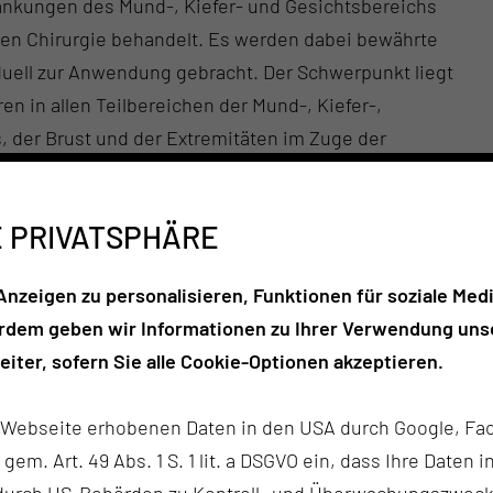
rankungen des Mund-, Kiefer- und Gesichtsbereichs
ven Chirurgie behandelt. Es werden dabei bewährte
uell zur Anwendung gebracht. Der Schwerpunkt liegt
en in allen Teilbereichen der Mund-, Kiefer-,
 der Brust und der Extremitäten im Zuge der
lexer, mikrovaskulärer Transplantationstechniken.
E PRIVATSPHÄRE
nzeigen zu personalisieren, Funktionen für soziale Medi
EN
erdem geben wir Informationen zu Ihrer Verwendung unse
iter, sofern Sie alle Cookie-Optionen akzeptieren.
Kopf-Hals-Tumor-
r Webseite erhobenen Daten in den USA durch Google, Fac
Zentrum
h gem. Art. 49 Abs. 1 S. 1 lit. a DSGVO ein, dass Ihre Date
n durch US-Behörden zu Kontroll- und Überwachungszwec