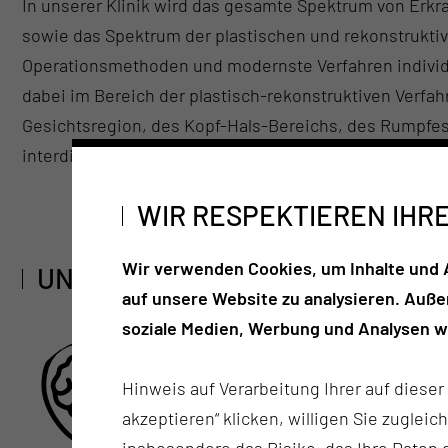
In unserer Klinik wird das gesamte Spektrum von Erk
sowie das Spektrum der plastischen und rekonstrukti
Operationsmethoden und modernste Verfahren individ
dabei im Bereich der plastisch-rekonstruktiven Verfahr
Gesichtsregion, des Kopf-Hals-Bereichs, des Rumpfes,
interdisziplinären Kooperation, speziell mittels komp
WIR RESPEKTIEREN IHR
Wir verwenden Cookies, um Inhalte und A
UNSERE ZERTIFIZIERTEN ZENTR
auf unsere Website zu analysieren. Auß
soziale Medien, Werbung und Analysen we
Interdisziplinäres
Hinweis auf Verarbeitung Ihrer auf diese
Schädelbasiszentrum
akzeptieren“ klicken, willigen Sie zugleic
insbesondere das Risiko, das Ihre Date