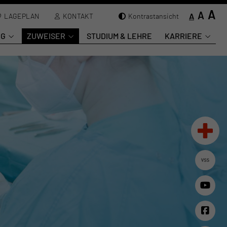
A
A
A
LAGEPLAN
KONTAKT
Kontrastansicht
NG
ZUWEISER
STUDIUM & LEHRE
KARRIERE