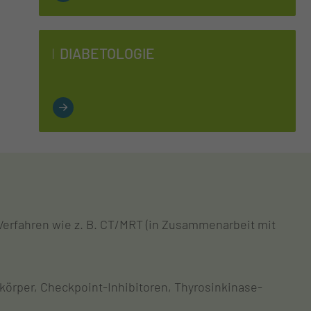
DIA­BE­TO­LO­GIE
erfahren wie z. B. CT/MRT (in Zusammenarbeit mit
körper, Checkpoint-Inhibitoren, Thyrosinkinase-