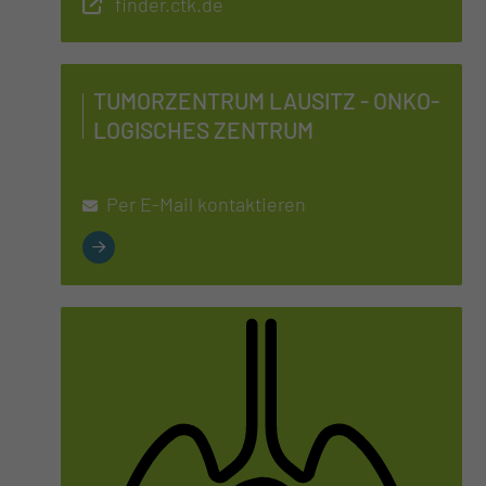
finder.ctk.de
TU­MOR­ZEN­TRUM LAU­SITZ - ON­KO­
LO­GI­SCHES ZEN­TRUM
Per E-Mail kontaktieren