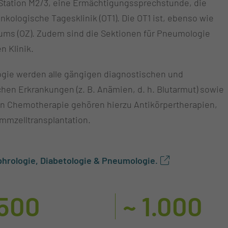
 Station M2/3, eine Ermächtigungssprechstunde, die
Onkologische Tagesklinik (OT1). Die OT1 ist, ebenso wie
rums (OZ). Zudem sind die Sektionen für Pneumologie
n Klinik.
logie werden alle gängigen diagnostischen und
en Erkrankungen (z. B. Anämien, d. h. Blutarmut) sowie
n Chemotherapie gehören hierzu Antikörpertherapien,
mmzelltransplantation.
phrologie, Diabetologie & Pneumologie.
 500
~ 1.000