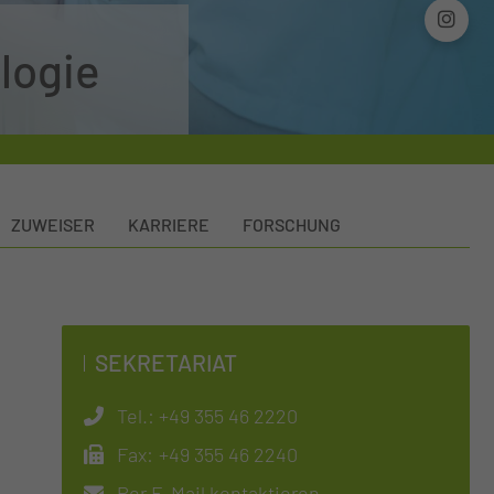
logie
ZUWEISER
KARRIERE
FORSCHUNG
SEKRETARIAT
Tel.:
+49 355 46 2220
Fax:
+49 355 46 2240
Per E-Mail kontaktieren