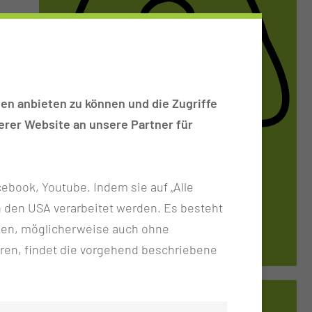
en anbieten zu können und die Zugriffe
rer Website an unsere Partner für
PNEU­MO­LO­GIE
ebook, Youtube. Indem sie auf „Alle
n in den USA verarbeitet werden. Es besteht
Tel.:
+49 355 46 4115
ken, möglicherweise auch ohne
ren, findet die vorgehend beschriebene