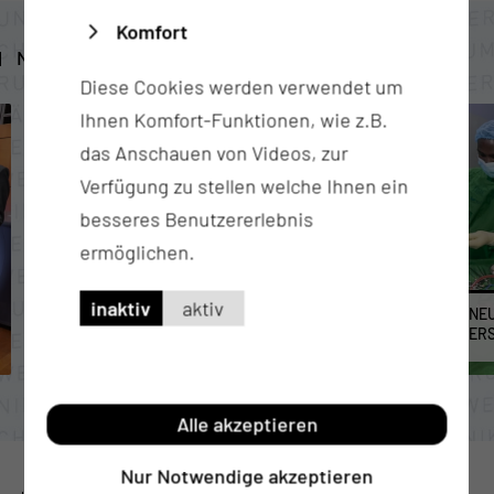
Komfort
NEUIGKEITEN AUS DER KLINIK
Diese Cookies werden verwendet um
Ihnen Komfort-Funktionen, wie z.B.
das Anschauen von Videos, zur
Verfügung zu stellen welche Ihnen ein
besseres Benutzererlebnis
ermöglichen.
inaktiv
aktiv
GROSSE EHRE FÜR DIE NEUROCHIRURGIE D
NE
ER MUL – CT
ER
Alle akzeptieren
Nur Notwendige akzeptieren