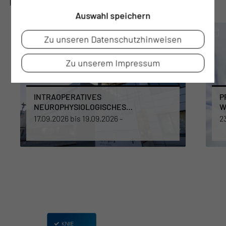
VERANSTALTUNGSHINWEISE
Auswahl speichern
Zu unseren Datenschutzhinweisen
Zu unserem Impressum
INTRAOPERATIVES
P
NEUROPHYSIOLOGISCHES
W
MONITORING IN DER NEUROCHIRURGIE
17.09.2026 bis 19.09.2026
-
2