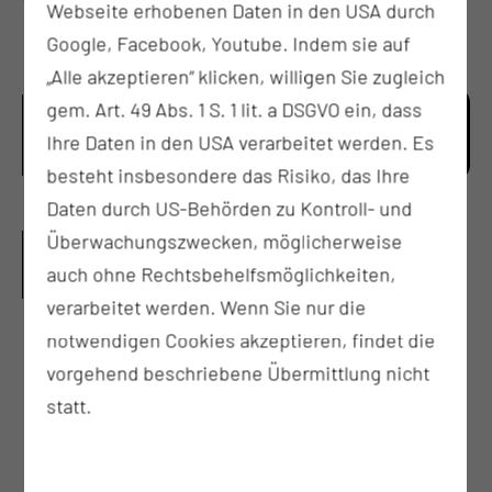
Webseite erhobenen Daten in den USA durch
MUL - CT
Google, Facebook, Youtube. Indem sie auf
„Alle akzeptieren“ klicken, willigen Sie zugleich
HUMANITÄRER EINSATZ IN TANSANIA:
gem. Art. 49 Abs. 1 S. 1 lit. a DSGVO ein, dass
NEUROCHIRURGISCHE PARTNERSCHAFT
Ihre Daten in den USA verarbeitet werden. Es
STÄRKT AUSBILDUNG UND VERSORGUNG
besteht insbesondere das Risiko, das Ihre
Daten durch US-Behörden zu Kontroll- und
UNSERE ZERTIFIZIERTEN
Überwachungszwecken, möglicherweise
auch ohne Rechtsbehelfsmöglichkeiten,
ZENTREN
verarbeitet werden. Wenn Sie nur die
notwendigen Cookies akzeptieren, findet die
vorgehend beschriebene Übermittlung nicht
Wirbelsäulenzentrum
statt.