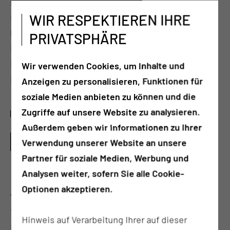
in unserer Klinik informieren. Das
WIR RESPEKTIEREN IHRE
Leistungsspektrum der Klinik umfasst die gesamte
Palette neurochirurgischer
PRIVATSPHÄRE
Behandlungsmöglichkeiten von Gehirn-,
Rückenmark-, Wirbelsäulen- und
Wir verwenden Cookies, um Inhalte und
Nervenerkrankungen bzw. -verletzungen.
Anzeigen zu personalisieren, Funktionen für
soziale Medien anbieten zu können und die
Zugriffe auf unsere Website zu analysieren.
SAVE THE DATE
Außerdem geben wir Informationen zu Ihrer
UNSERE INTERNATIONALEN
Verwendung unserer Website an unsere
WISSENSCHAFTSBEITRÄGE
Partner für soziale Medien, Werbung und
Analysen weiter, sofern Sie alle Cookie-
Optionen akzeptieren.
17.09. - 19.09.2026
1. Kurs Intraoperatives Neuromonitoring in der
Hinweis auf Verarbeitung Ihrer auf dieser
Neurochirurgie