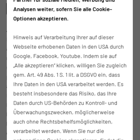
WAS SIND TÄTIGKEITSSCHWERPUNKTE DIESES
Analysen weiter, sofern Sie alle Cookie-
PFLEGEBEREICHS?
Optionen akzeptieren.
Auf unserer neurologisch-neurochirurgischen
Hinweis auf Verarbeitung Ihrer auf dieser
Frührehabilitationsstation behandeln wir
Webseite erhobenen Daten in den USA durch
ausschließlich Patientinnen und Patienten, die
Google, Facebook, Youtube. Indem sie auf
noch vollständig von pflegerischer Hilfe abhängig
„Alle akzeptieren“ klicken, willigen Sie zugleich
sind und mehrmals täglich ärztliche und
gem. Art. 49 Abs. 1 S. 1 lit. a DSGVO ein, dass
pflegerische Überwachung brauchen. Dort gibt es
Ihre Daten in den USA verarbeitet werden. Es
auch in einem gesonderten Bereich mit
besteht insbesondere das Risiko, das Ihre
Monitorüberwachung. Gleichzeitig sind diese
Daten durch US-Behörden zu Kontroll- und
Patientinnen und Patienten ausreichend stabil für
Überwachungszwecken, möglicherweise
kurze Therapieeinheiten und benötigen aktuell
auch ohne Rechtsbehelfsmöglichkeiten,
keine operativen Eingriffe. Die Frührehabilitation
verarbeitet werden. Wenn Sie nur die
ermöglicht ein frühzeitiges Training von