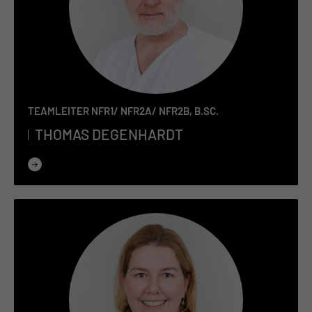
TEAMLEITER NFR1/ NFR2A/ NFR2B, B.SC.
THO­MAS DE­GEN­HARDT