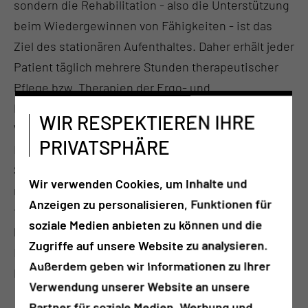
sondern die Rehabilitation - also die Unterstützung
beim Wiedergewinnen von Fähigkeiten - ist das
Ziel des stationären Aufenthaltes. Daher erhält jeder
Patient täglich mehrere Stunden therapeutischer
Pflege bzw. Therapien der Ergo- und
Physiotherapie, Logopädie oder Musiktherapie. Des
WIR RESPEKTIEREN IHRE
Weiteren sind Neuropsychologinnen an der
PRIVATSPHÄRE
Behandlung beteiligt. Die Ärztinnen und Ärzte der
Station machen eine tägliche Visite, um aktuelle
Wir verwenden Cookies, um Inhalte und
medizinische Probleme und Komplikationen
Anzeigen zu personalisieren, Funktionen für
frühzeitig zu erkennen. Gemeinsam entwickeln alle
soziale Medien anbieten zu können und die
beteiligten Berufsgruppen individuelle
Zugriffe auf unsere Website zu analysieren.
Behandlungspläne für alle Patientinnen und
Außerdem geben wir Informationen zu Ihrer
Patienten.
Verwendung unserer Website an unsere
Partner für soziale Medien, Werbung und