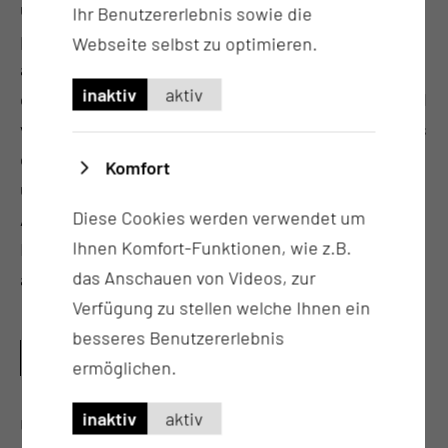
über den Behandlungsplan und unterstützen mit
Ihr Benutzererlebnis sowie die
patientenorientierter, therapeutischer und
Webseite selbst zu optimieren.
aktivierender Pflege. Hier auf der Station bedeutet
inaktiv
aktiv
das, Waschtraining, Anziehtraining, Esstraining und
viele andere Therapiebereiche. Am Herzen liegt uns
ebenfalls unserer „beruflicher Nachwuchs“. Auf
Komfort
unserer Station werden Auszubildende und
Diese Cookies werden verwendet um
Auszubildendinnen zum Gesundheits- und
Ihnen Komfort-Funktionen, wie z.B.
Krankenpflegehelferin und Krankenpflegehelfer
das Anschauen von Videos, zur
angeleitet und geschult
Verfügung zu stellen welche Ihnen ein
besseres Benutzererlebnis
WELCHE QUALIFIKATIONEN HABEN UNSERE
ermöglichen.
MITARBEITERINNEN UND MITARBEITER?
inaktiv
aktiv
Unser Pflegeteam setzt sich aus unterschiedlichen