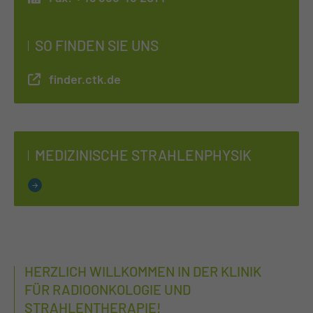
SO FINDEN SIE UNS
finder.ctk.de
ME­DI­ZI­NI­SCHE STRAH­LEN­PHY­SIK
HERZLICH WILLKOMMEN IN DER KLINIK
FÜR RADIOONKOLOGIE UND
STRAHLENTHERAPIE!