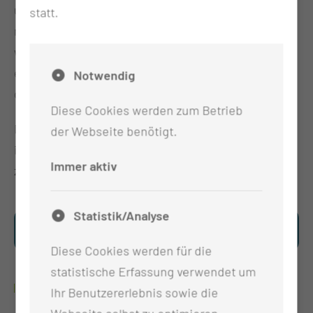
unmittelbarer Nähe zu den Bestrahlungsgeräten
statt.
möglich. Neben bösartigen Erkrankungen führen
wir auch Behandlungen gutartiger und
entzündlicher Erkrankungen in unserer Klinik
Notwendig
durch.
Diese Cookies werden zum Betrieb
Die Klinik für Radioonkologie & Strahlentherapie ist
der Webseite benötigt.
im Rahmen des Onkologischen Zentrums
Immer aktiv
zertifiziert.
Statistik/Analyse
Finden Sie hier Details zu
unserer technische Ausstattung
Diese Cookies werden für die
statistische Erfassung verwendet um
GALERIE
Ihr Benutzererlebnis sowie die