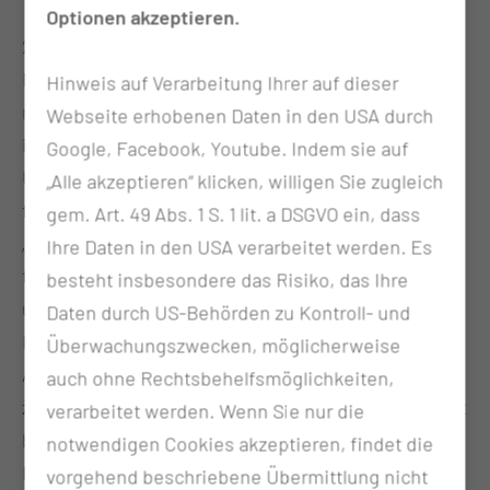
Optionen akzeptieren.
2018 begann eine neuerliche umfangreiche
Modernisierung unserer Klinik, in deren Zuge
Hinweis auf Verarbeitung Ihrer auf dieser
modernste Technik auf universitärem Niveau
Webseite erhobenen Daten in den USA durch
installiert und in Betrieb genommen wurde. Einen
Google, Facebook, Youtube. Indem sie auf
Überblick über unsere technische Ausstattung
„Alle akzeptieren“ klicken, willigen Sie zugleich
finden Sie im Reiter Behandlungsangebot unter
gem. Art. 49 Abs. 1 S. 1 lit. a DSGVO ein, dass
„Geräte der Strahlentherapie“. Die physikalisch-
Ihre Daten in den USA verarbeitet werden. Es
technische Betreuung der Klinik für Radioonkologie
besteht insbesondere das Risiko, das Ihre
und Strahlentherapie erfolgt durch die
Abteilung
Daten durch US-Behörden zu Kontroll- und
Medizinische Strahlenphysik → .
Der überwiegende
Überwachungszwecken, möglicherweise
Anteil unserer Patientinnen und Patienten wird
auch ohne Rechtsbehelfsmöglichkeiten,
zumindest teilweise oder auch vollständig ambulant
verarbeitet werden. Wenn Sie nur die
behandelt. Natürlich ist aber eine stationäre
notwendigen Cookies akzeptieren, findet die
Behandlung in der klinikeigenen Bettenstation in
vorgehend beschriebene Übermittlung nicht