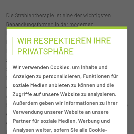
Die Strahlentherapie ist eine der wichtigsten
Behandlungsformen in der modernen
Krebstherapie. Bei über 50 Prozent der
WIR RESPEKTIEREN IHRE
Patientinnen und Patienten wird im Verlauf der
PRIVATSPHÄRE
Erkrankung mit großem Erfolg eine Bestrahlung
angewendet. Bereits im 1914 eröffneten „Neuen
Wir verwenden Cookies, um Inhalte und
Städtischen Krankenhaus“ Cottbus wurden damals
Anzeigen zu personalisieren, Funktionen für
innovative Bestrahlungen mittels Röntgenanlagen
soziale Medien anbieten zu können und die
durchgeführt. Folgerichtig entstand Mitte der 70er
Zugriffe auf unsere Website zu analysieren.
Jahre ein separater strahlentherapeutischer
Außerdem geben wir Informationen zu Ihrer
Standort, das heutige Haus 15. Hier wurden auch die
Verwendung unserer Website an unsere
ersten Bestrahlungen mit radioaktiven Materialien
Partner für soziale Medien, Werbung und
durchgeführt und bereits 1982 konnte der erste
Analysen weiter, sofern Sie alle Cookie-
Linearbeschleuniger in Betrieb genommen werden.