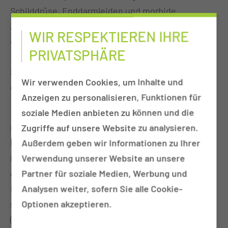
Schilddrüse, Enddarmleiden und morbide
Adipositas [krankhafte Fettsucht]). Erkrankungen
WIR RESPEKTIEREN IHRE
der Gefäße, Erkrankungen im Kindesalter und der
PRIVATSPHÄRE
Bereich der septischen Chirurgie bilden weitere
Schwerpunkte. Der Patient wird bei uns
Wir verwenden Cookies, um Inhalte und
ganzheitlich gesehen.
Anzeigen zu personalisieren, Funktionen für
soziale Medien anbieten zu können und die
Einen besonderen Schwerpunkt unserer
Zugriffe auf unsere Website zu analysieren.
Chirurgischen Klinik stellt die interdisziplinäre
Außerdem geben wir Informationen zu Ihrer
Behandlung von Krebserkrankungen dar. Neben
Verwendung unserer Website an unsere
hochspezialisierten Teams mit modernsten
Partner für soziale Medien, Werbung und
chirurgischen Therapieverfahren auf höchstem
Analysen weiter, sofern Sie alle Cookie-
Niveau, bieten wir immer – wenn möglich und
Optionen akzeptieren.
sinnvoll – sehr schonende operative Verfahren
(minimal-invasive Techniken) an. Damit beschränkt