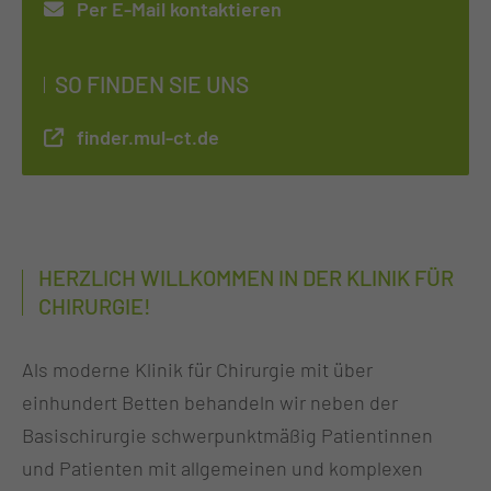
Per E-Mail kontaktieren
SO FINDEN SIE UNS
finder.mul-ct.de
HERZLICH WILLKOMMEN IN DER KLINIK FÜR
CHIRURGIE!
Als moderne Klinik für Chirurgie mit über
einhundert Betten behandeln wir neben der
Basischirurgie schwerpunktmäßig Patientinnen
und Patienten mit allgemeinen und komplexen