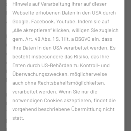
Hinweis auf Verarbeitung Ihrer auf dieser
sich unser Tun nicht nur auf die Entfernung des
Webseite erhobenen Daten in den USA durch
Primärtumors oder seiner Tumor-bedingten
Google, Facebook, Youtube. Indem sie auf
Ausbreitung.
„Alle akzeptieren“ klicken, willigen Sie zugleich
Ein hervorzuhebendes Merkmal unserer
gem. Art. 49 Abs. 1 S. 1 lit. a DSGVO ein, dass
Chirurgischen Klinik sind auch sehr komplexe
Ihre Daten in den USA verarbeitet werden. Es
operative Eingriffe bei Patienten mit Bauchfellkrebs
besteht insbesondere das Risiko, das Ihre
oder Lebermetastasen, die eine multiviszerale
Daten durch US-Behörden zu Kontroll- und
Resektion und gegebenenfalls eine hypertherme
Überwachungszwecken, möglicherweise
intraperitoneale Chemotherapie (HIPEC) benötigen.
auch ohne Rechtsbehelfsmöglichkeiten,
verarbeitet werden. Wenn Sie nur die
Die Chirurgische Klinik ist Partner des
notwendigen Cookies akzeptieren, findet die
Gefäßzentrums, des Lungenzentrums, des
vorgehend beschriebene Übermittlung nicht
Tumorzentrums sowie des zertifizierten
statt.
Darmzentrums und dem Pankreaszentrum der
Deutschen Krebsgesellschaft. Gemeinsam mit