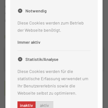
unseren Partnerdisziplinen liegt uns der enge und
Notwendig
vertrauensvolle Umgang mit Ihnen für Ihre
Gesundheit besonders am Herzen.
Diese Cookies werden zum Betrieb
der Webseite benötigt.
TOP THEMEN
Immer aktiv
Roboter-Assistierte Chirurgie in der
Statistik/Analyse
Allgemein- und Viszeralchirurgie
Diese Cookies werden für die
statistische Erfassung verwendet um
UNSERE ZERTIFIZIERTEN
Ihr Benutzererlebnis sowie die
ZENTREN
Webseite selbst zu optimieren.
inaktiv
aktiv