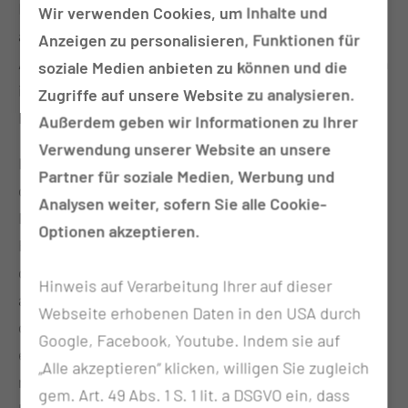
Medizinphysikerinnen und Medizinphysiker in fast
Wir verwenden Cookies, um Inhalte und
allen Bereichen der Medizin, wo sie als Partner der
Anzeigen zu personalisieren, Funktionen für
Ärztinnen und Ärzte arbeiten. Am offensichtlichsten
soziale Medien anbieten zu können und die
ist diese Zusammenarbeit in der Strahlentherapie,
Zugriffe auf unsere Website zu analysieren.
Röntgendiagnostik und Nuklearmedizin.
Außerdem geben wir Informationen zu Ihrer
Verwendung unserer Website an unsere
In der Abteilung Medizinische Strahlenphysik sind
Partner für soziale Medien, Werbung und
derzeit sechs Medizinphysikexperten beschäftigt.
Analysen weiter, sofern Sie alle Cookie-
Neben den Aufgaben in der Klinik für
Optionen akzeptieren.
Radioonkologie und Strahlentherapie übernimmt
die Abteilung für Medizinische Strahlenphysik
Hinweis auf Verarbeitung Ihrer auf dieser
außerdem die physikalisch-technische Betreuung
Webseite erhobenen Daten in den USA durch
des Instituts für Radiologie und der
Google, Facebook, Youtube. Indem sie auf
entsprechenden MVZ. Auch für externe
„Alle akzeptieren“ klicken, willigen Sie zugleich
radiologische Kliniken und Praxen kann die
gem. Art. 49 Abs. 1 S. 1 lit. a DSGVO ein, dass