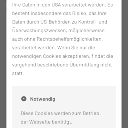
Übernahme der medizinphysikalischen Betreuung
Ihre Daten in den USA verarbeitet werden. Es
entsprechend § 14 Absatz (1) Satz 2a StrSchG
besteht insbesondere das Risiko, das Ihre
angeboten werden.
Daten durch US-Behörden zu Kontroll- und
Überwachungszwecken, möglicherweise
DIE AUFGABEN DER MEDIZINPHYSIKER
auch ohne Rechtsbehelfsmöglichkeiten,
UMFASSEN UNTER ANDEREM:
verarbeitet werden. Wenn Sie nur die
notwendigen Cookies akzeptieren, findet die
Verantwortliche Mitwirkung bei Planung,
vorgehend beschriebene Übermittlung nicht
Anwendung und Optimierung von
statt.
Untersuchungs- und Behandlungsverfahren
Optimierung der Strahlenanwendung
Entwicklung und Durchführung von
Notwendig
Qualitätssicherungs- und
Qualitätskontrollmaßnahmen
Diese Cookies werden zum Betrieb
Überprüfung diagnostischer und
der Webseite benötigt.
therapeutischer Systeme