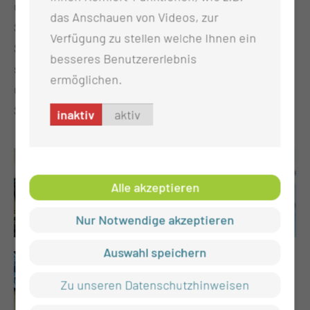
übernimmt die Abteilung für Medizinische
das Anschauen von Videos, zur
Strahlenphysik auch die Funktion des
Verfügung zu stellen welche Ihnen ein
Strahlenschutzbevollmächtigten und des
besseres Benutzererlebnis
stellvertretenden Strahlenschutzbevollmächtigten,
ermöglichen.
um eine optimale Organisation des
Strahlenschutzes im Klinikum zu gewährleisten.
inaktiv
aktiv
Alle akzeptieren
Nur Notwendige akzeptieren
Auswahl speichern
Zu unseren Datenschutzhinweisen