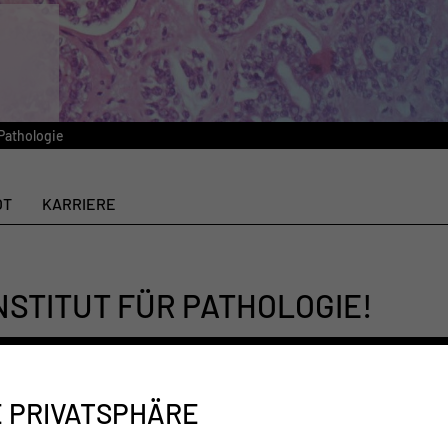
Pathologie
OT
KARRIERE
NSTITUT FÜR PATHOLOGIE!
des Carl-Thiem-Klinikums, Krankenhäuser des
nen und Ärzte ein breites Spektrum diagnostischer
E PRIVATSPHÄRE
Untersuchungen an Probeentnahmen von Geweben