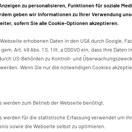
ische (Zell-) Untersuchungen von Körperflüssigkeiten
nzeigen zu personalisieren, Funktionen für soziale Medi
diagnostik und Verlaufskontrolle insbesondere von
erdem geben wir Informationen zu Ihrer Verwendung unse
iter, sofern Sie alle Cookie-Optionen akzeptieren.
ostik notwendigen Methoden im Institut selbst oder in
s der Zeitraum zwischen Diagnosestellung und
r Webseite erhobenen Daten in den USA durch Google, Fac
h gem. Art. 49 Abs. 1 S. 1 lit. a DSGVO ein, dass Ihre Date
n durch US-Behörden zu Kontroll- und Überwachungszwec
kologischen Zentrums.
 werden. Wenn Sie nur die notwendigen Cookies akzeptie
trum
s werden zum Betrieb der Webseite benötigt.
 werden für die statistische Erfassung verwendet um Ihr
17
nis sowie die Webseite selbst zu optimieren.