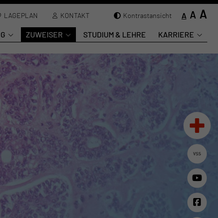
A
A
A
LAGEPLAN
KONTAKT
Kontrastansicht
NG
ZUWEISER
STUDIUM & LEHRE
KARRIERE