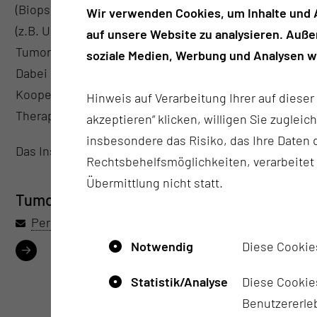
(Biopsien) und an Operationspräparaten sowie zytolog
Wir verwenden Cookies, um Inhalte und A
(z.B. Urin, Ergüsse) zur Klassifizierung, Ausbreitungs
auf unsere Website zu analysieren. Auß
Tumorerkrankungen.
soziale Medien, Werbung und Analysen we
Dabei sind alle für eine moderne pathologische Diagn
Kooperation mit anderen Instituten verfügbar, so das
Hinweis auf Verarbeitung Ihrer auf diese
Therapiebeginn auf ein Minimum reduziert wird.
akzeptieren“ klicken, willigen Sie zugleic
insbesondere das Risiko, das Ihre Date
Das Institut für Pathologie ist aktiver Partner des On
Rechtsbehelfsmöglichkeiten, verarbeitet
Übermittlung nicht statt.
Tumorzentrum Lausitz - Onkologisches Zen
Per E-Mail kontaktieren
Notwendig
Diese Cookie
Statistik/Analyse
Diese Cookies
20.000
Benutzererleb