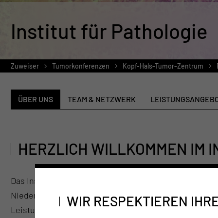
Institut für Pathologie
Zuweiser
Tumorkonferenzen
Kopf-Hals-Tumor-Zentrum
ÜBER UNS
TEAM & NETZWERK
LEISTUNGSANGEB
HERZLICH WILLKOMMEN IM I
Das Institut für Pathologie erbringt für die Kliniken 
Niederlausitzer Umlandes und niedergelassene Ärztin
WIR RESPEKTIEREN IHR
Leistungen. Dazu gehören vor allem histologische 