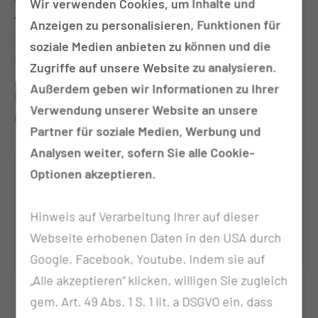
Wir verwenden Cookies, um Inhalte und
verfügbar, so dass der Zeitraum zwischen
Anzeigen zu personalisieren, Funktionen für
Diagnosestellung und Therapiebeginn auf ein
soziale Medien anbieten zu können und die
Minimum reduziert wird.
Zugriffe auf unsere Website zu analysieren.
Außerdem geben wir Informationen zu Ihrer
Das Institut für Pathologie ist aktiver Partner des
Verwendung unserer Website an unsere
Onkologischen Zentrums.
Partner für soziale Medien, Werbung und
Analysen weiter, sofern Sie alle Cookie-
Optionen akzeptieren.
Tumorzentrum Lausitz -
Onkologisches Zentrum
Hinweis auf Verarbeitung Ihrer auf dieser
Per E-Mail kontaktieren
Webseite erhobenen Daten in den USA durch
Google, Facebook, Youtube. Indem sie auf
„Alle akzeptieren“ klicken, willigen Sie zugleich
gem. Art. 49 Abs. 1 S. 1 lit. a DSGVO ein, dass