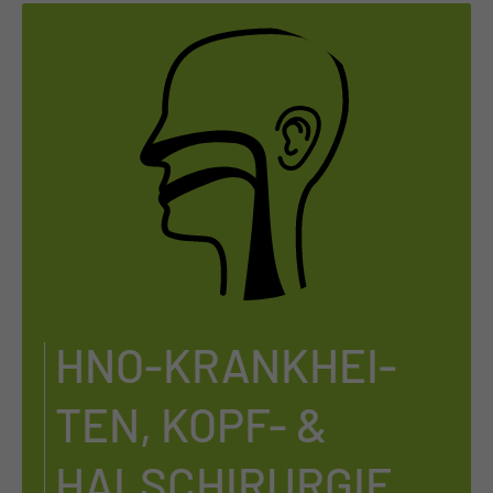
HNO-KRANK­HEI­
TEN, KOPF- &
HALS­CHIR­UR­GIE