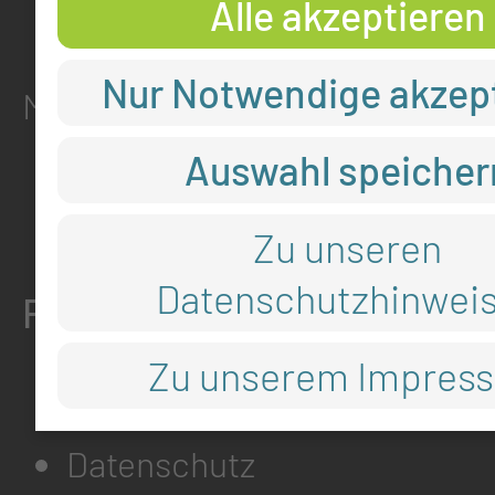
Alle akzeptieren
ADRESSE
Nur Notwendige akzep
Medizinische Universität Lausit
Thiemstr. 111
Auswahl speicher
03048 Cottbus
Zu unseren
Datenschutzhinwei
RECHTLICHES
Zu unserem Impres
Impressum
Datenschutz