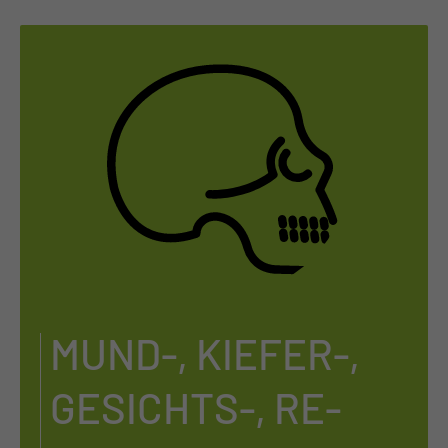
MUND-, KIE­FER-,
GE­SICHTS-, RE­