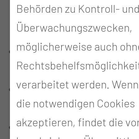
Behörden zu Kontroll- un
Mundboden, Gaumen,
Überwachungszwecken,
Speicheldrüsen
möglicherweise auch ohn
des Rachens
Rechtsbehelfsmöglichkei
(Pharynxkarzinom)
verarbeitet werden. Wenn
des Kehlkopfes
die notwendigen Cookies
(Larynxkarzinom)
akzeptieren, findet die v
der Nase