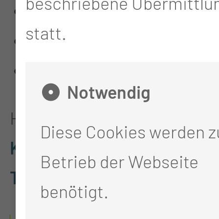
beschriebene Übermittlun
der Nasennebenhöhlen
statt.
der Speicheldrüsen
des äußeren Halses
Notwendig
Hier finden Sie die
Diese Cookies werden 
Kooperationspartner des
Betrieb der Webseite
Tumorzentrum Lausitz
.
benötigt.