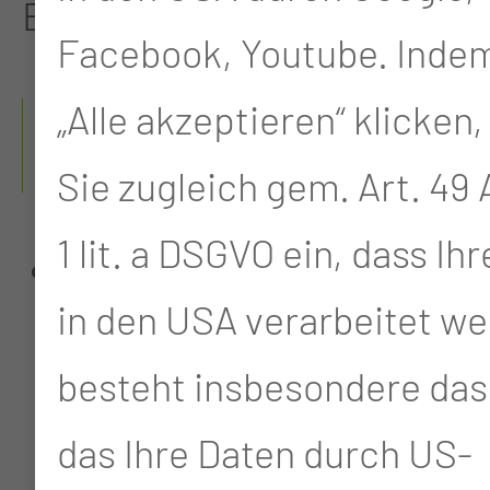
Basis an.
Facebook, Youtube. Indem
„Alle akzeptieren“ klicken,
WIR BEHANDELN
FOLGENDE TUMORE
Sie zugleich gem. Art. 49 A
1 lit. a DSGVO ein, dass Ih
der Mundhöhle
in den USA verarbeitet we
(Mundhöhlenkarzinome),
besteht insbesondere das 
d.h. Tumoren von
das Ihre Daten durch US-
Lippen, Zunge,